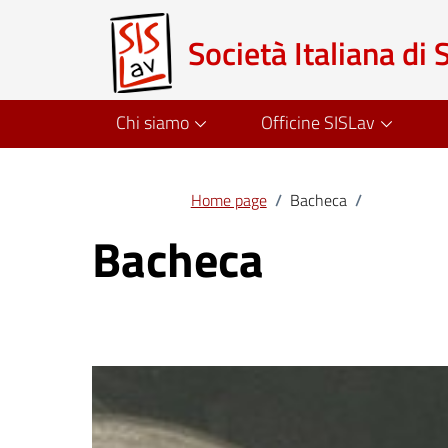
Società Italiana di 
Chi siamo
Officine SISLav
Home page
/
Bacheca
/
Bacheca