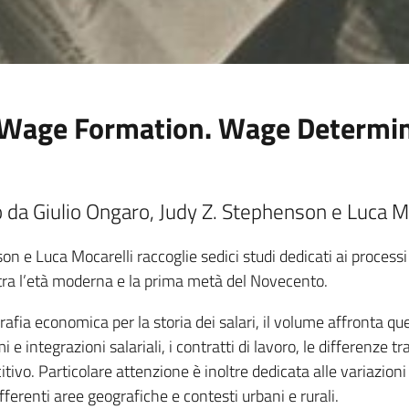
of Wage Formation. Wage Determi
 da Giulio Ongaro, Judy Z. Stephenson e Luca Mo
 e Luca Mocarelli raccoglie sedici studi dedicati ai processi 
i tra l’età moderna e la prima metà del Novecento.
afia economica per la storia dei salari, il volume affronta que
ntegrazioni salariali, i contratti di lavoro, le differenze tra l
tivo. Particolare attenzione è inoltre dedicata alle variazioni 
ferenti aree geografiche e contesti urbani e rurali.