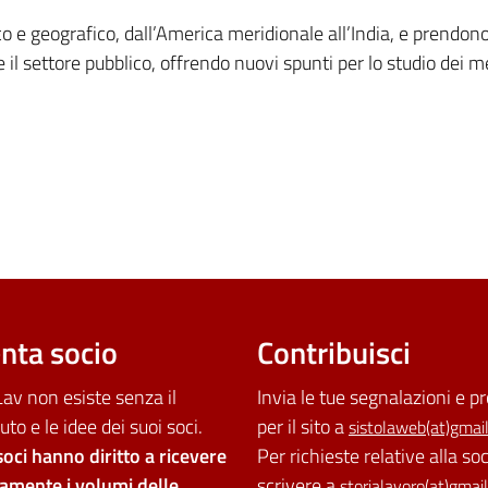
o e geografico, dall’America meridionale all’India, e prendono 
a e il settore pubblico, offrendo nuovi spunti per lo studio dei
nta socio
Contribuisci
av non esiste senza il
Invia le tue segnalazioni e p
uto e le idee dei suoi soci.
per il sito a
sistolaweb(at)gmai
soci hanno diritto a ricevere
Per richieste relative alla so
tamente i volumi delle
scrivere a
storialavoro(at)gmai