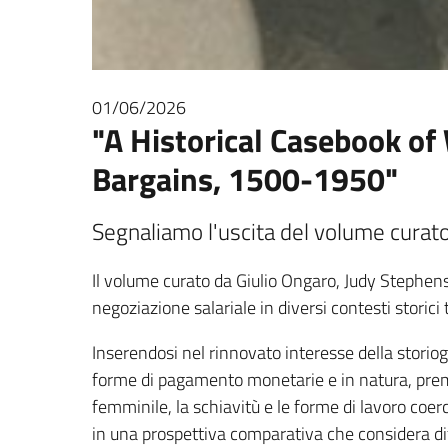
01/06/2026
"A Historical Casebook 
Bargains, 1500-1950"
Segnaliamo l'uscita del volume curato
Il volume curato da Giulio Ongaro, Judy Stephenson
negoziazione salariale in diversi contesti storic
Inserendosi nel rinnovato interesse della storiogr
forme di pagamento monetarie e in natura, premi e i
femminile, la schiavitù e le forme di lavoro coerci
in una prospettiva comparativa che considera dif