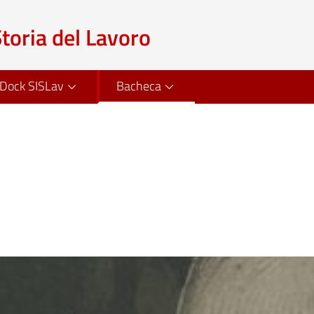
Storia del Lavoro
Dock SISLav
Bacheca