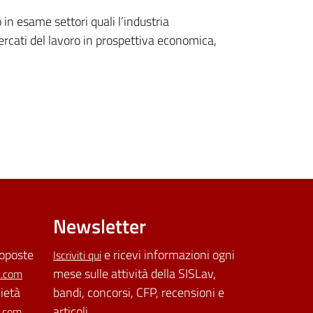
in esame settori quali l’industria
 mercati del lavoro in prospettiva economica,
Newsletter
roposte
e ricevi informazioni ogni
Iscriviti qui
mese sulle attività della SISLav,
l.com
cietà
bandi, concorsi, CFP, recensioni e
articoli
l.com