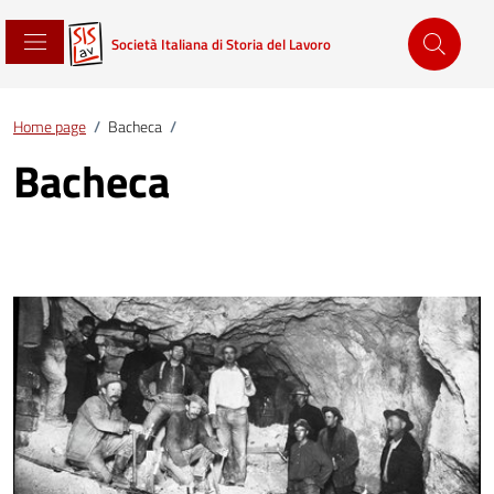
Società Italiana di Storia del Lavoro
Home page
/
Bacheca
/
Bacheca