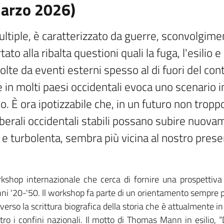
marzo 2026)
multiple, è caratterizzato da guerre, sconvolgim
to alla ribalta questioni quali la fuga, l'esilio 
e da eventi esterni spesso al di fuori del control
le in molti paesi occidentali evoca uno scenario i
o. È ora ipotizzabile che, in un futuro non troppo
erali occidentali stabili possano subire nuovam
 e turbolenta, sembra più vicina al nostro pres
op internazionale che cerca di fornire una prospettiva sto
i '20-'50. Il workshop fa parte di un orientamento sempre pi
 verso la scrittura biografica della storia che è attualmente i
ntro i confini nazionali. Il motto di Thomas Mann in esilio,