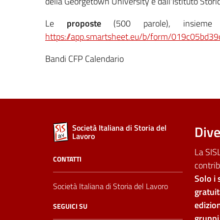
della Georgetown University e dall'Istituto Stori
Le
proposte
(500 parole), insieme 
https://app.smartsheet.eu/b/form/019c05bd
Bandi CFP Calendario
Dive
Società Italiana di Storia del
Lavoro
La SISL
CONTATTI
contrib
Solo i 
Società Italiana di Storia del Lavoro
gratui
edizion
SEGUICI SU
gruppi 