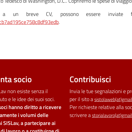
co Tedesco di Washington, D.C.. Copriremo le spese di viaggio 
a un breve CV, possono essere inviate fi
39cb7ad195ce758c8df93edb
.
nta socio
Contribuisci
av non esiste senza il
Invia le tue segnalazioni e p
uto e le idee dei suoi soci.
per il sito a
sistolaweb(at)gmai
soci hanno diritto a ricevere
Per richieste relative alla so
tamente i volumi delle
scrivere a
storialavoro(at)gmai
i SISLav, a partecipare ai
di lavoro o a costituirne di