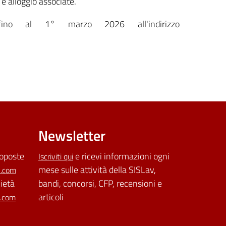
e alloggio associate.
no al 1° marzo 2026 all'indirizzo
Newsletter
roposte
e ricevi informazioni ogni
Iscriviti qui
mese sulle attività della SISLav,
l.com
cietà
bandi, concorsi, CFP, recensioni e
articoli
l.com