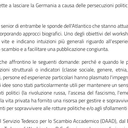
tte a lasciare la Germania a causa delle persecuzioni politic
 senior di entrambe le sponde dell'Atlantico che stanno attua
rporando approcci biografici. Uno degli obiettivi del worksh
ite e indicano intuizioni più generali riguardo all'esperien
 scambio e a facilitare una pubblicazione congiunta.
 che affrontino le seguenti domande: perché e quando le p
oni strutturali o indicatori (classe sociale, genere, etnia,
, persone ed esperienze particolari hanno plasmato l'impegno 
 di idee sono stati particolarmente utili per mantenere un sen
i politici (la rivoluzione russa, l'ascesa del fascismo, l'e
 la vita privata ha fornito una risorsa per gestire e sopravvi
 per sopravvivere alle rotture politiche e/o agli sfollamenti 
al Servizio Tedesco per lo Scambio Accademico (DAAD), d