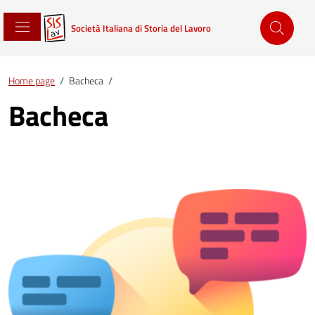
Società Italiana di Storia del Lavoro
Home page
/
Bacheca
/
Bacheca