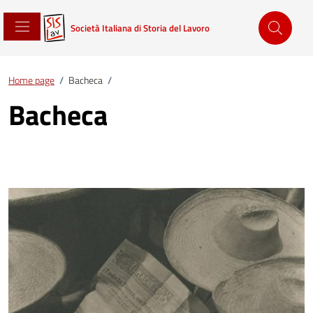
Società Italiana di Storia del Lavoro
Home page
/
Bacheca
/
Bacheca