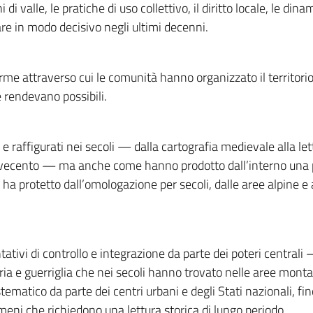
ni di valle, le pratiche di uso collettivo, il diritto locale, le
are in modo decisivo negli ultimi decenni.
e attraverso cui le comunità hanno organizzato il territorio e 
e rendevano possibili.
i e raffigurati nei secoli — dalla cartografia medievale alla le
 Novecento — ma anche come hanno prodotto dall’interno una p
 ha protetto dall’omologazione per secoli, dalle aree alpine e
entativi di controllo e integrazione da parte dei poteri central
ia e guerriglia che nei secoli hanno trovato nelle aree montan
ematico da parte dei centri urbani e degli Stati nazionali, fi
meni che richiedono una lettura storica di lungo periodo.