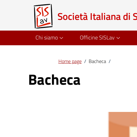
Società Italiana di 
Chi siamo
Officine SISLav
Home page
/
Bacheca
/
Bacheca