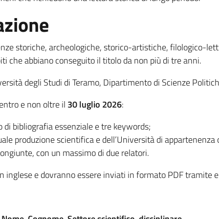
azione
enze storiche, archeologiche, storico-artistiche, filologico-let
i che abbiano conseguito il titolo da non più di tre anni.
versità degli Studi di Teramo, Dipartimento di Scienze Politi
entro e non oltre il
30 luglio 2026
:
di bibliografia essenziale e tre keywords;
le produzione scientifica e dell’Università di appartenenza o d
congiunte, con un massimo di due relatori.
 in inglese e dovranno essere inviati in formato PDF tramite e-
:
Nome, Cognome, Settore scientifico-disciplinare
.