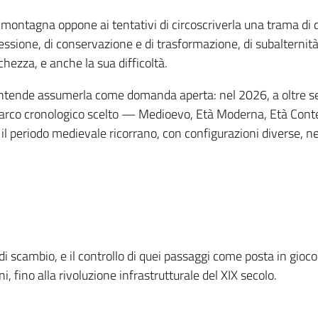
 montagna oppone ai tentativi di circoscriverla una trama di 
nessione, di conservazione e di trasformazione, di subalternit
chezza, e anche la sua difficoltà.
ntende assumerla come domanda aperta: nel 2026, a oltre set
 L’arco cronologico scelto — Medioevo, Età Moderna, Età Con
r il periodo medievale ricorrano, con configurazioni diverse, n
i di scambio, e il controllo di quei passaggi come posta in gioc
 fino alla rivoluzione infrastrutturale del XIX secolo.