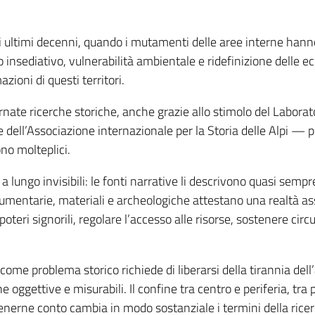
 ultimi decenni, quando i mutamenti delle aree interne hanno
insediativo, vulnerabilità ambientale e ridefinizione delle 
zioni di questi territori.
ornate ricerche storiche, anche grazie allo stimolo del Laborat
 e dell’Associazione internazionale per la Storia delle Alpi — p
ono molteplici.
i a lungo invisibili: le fonti narrative li descrivono quasi sempr
ocumentarie, materiali e archeologiche attestano una realtà as
 poteri signorili, regolare l’accesso alle risorse, sostenere cir
 come problema storico richiede di liberarsi della tirannia dell
he oggettive e misurabili. Il confine tra centro e periferia, 
enerne conto cambia in modo sostanziale i termini della ricer