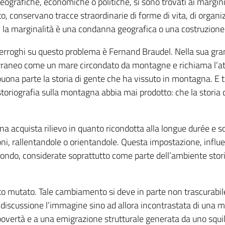
 geografiche, economiche o politiche, si sono trovati ai margin
o, conservano tracce straordinarie di forme di vita, di organiz
a marginalità è una condanna geografica o una costruzione 
terroghi su questo problema è Fernand Braudel. Nella sua grand
erraneo come un mare circondato da montagne e richiama l’at
n buona parte la storia di gente che ha vissuto in montagna. E 
a storiografia sulla montagna abbia mai prodotto: che la stor
 acquista rilievo in quanto ricondotta alla longue durée e sott
oni, rallentandole o orientandole. Questa impostazione, influe
sfondo, considerate soprattutto come parte dell’ambiente stor
lto mutato. Tale cambiamento si deve in parte non trascurabile 
n discussione l’immagine sino ad allora incontrastata di un
povertà e a una emigrazione strutturale generata da uno squili