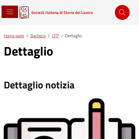
Società Italiana di Storia del Lavoro
Home page
/
Bacheca
/
CFP
/
Dettaglio
Dettaglio
Dettaglio notizia