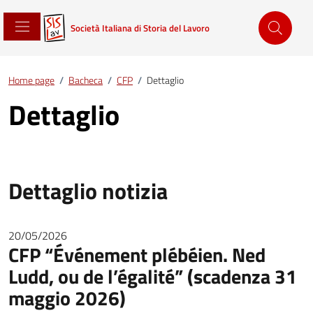
Società Italiana di Storia del Lavoro
Home page
/
Bacheca
/
CFP
/
Dettaglio
Dettaglio
Dettaglio notizia
20/05/2026
CFP “Événement plébéien. Ned
Ludd, ou de l’égalité” (scadenza 31
maggio 2026)