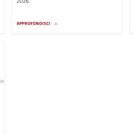
2026.
NZA 30 APRILE 2026)
CFP - CARING COMMUNITIES: RETHINKIN
APPROFONDISCI