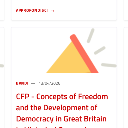
PRATICHE E LASCITI (SECOLI XIX–XXI) (SCADENZA 31 LUGLIO 202
CFP - LAVORO E DISABILITÀ, TRA PROT
APPROFONDISCI
BANDI
13/04/2026
CFP - Concepts of Freedom
and the Development of
Democracy in Great Britain