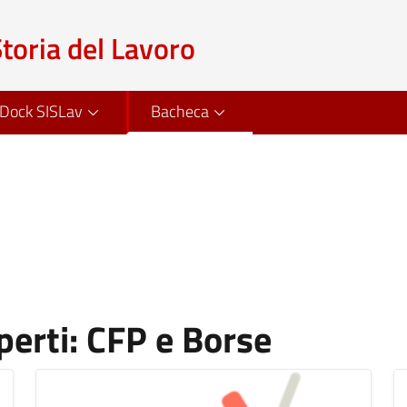
Storia del Lavoro
Dock SISLav
Bacheca
erti: CFP e Borse