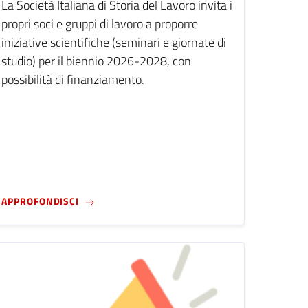
La Società Italiana di Storia del Lavoro invita i
propri soci e gruppi di lavoro a proporre
iniziative scientifiche (seminari e giornate di
studio) per il biennio 2026-2028, con
possibilità di finanziamento.
EQUALITY AND DIFFERENCE(S) FROM A GENDER PERSPECTIVE (SC
DEVELOPMENT OF DEMOCRACY IN GREAT BRITAIN IN HISTORICAL
CALL SISLAV AI GRUPPI DI LAVORO PER IL BIEN
APPROFONDISCI