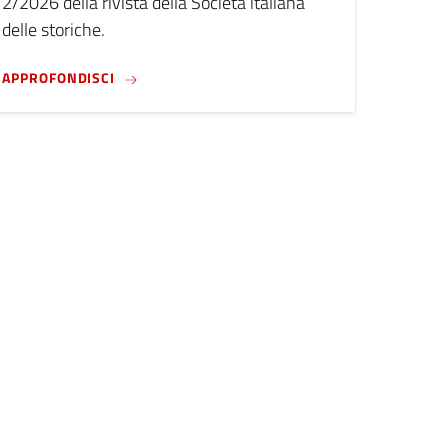
2/2026 della rivista della Società italiana
delle storiche.
G HISTORIES OF CARE, CLASS, AND KINSHIP, 1800-PRESENT (SC
CFP - THE UN CONFERENCES ON WOMEN AND TH
APPROFONDISCI