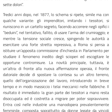
sette dolori”.
Tredici anni dopo, nel 1877, lo schema si ripete, simile ma con
qualche variante: gli imprenditori, imitando i tessitori, si
riuniscono in un cartello segreto, facendo accorrere negli opifici i
“beduini”, nel tentativo, fallito, di usare l’arma del crumiraggio; e
mentre la tensione sociale cresce, spingendo le autorità a
esercitare una forte stretta repressiva, a Roma si pensa a
istituire un’apposita commissione d’inchiesta in Parlamento per
studiare il fenomeno inedito degli scioperi ed escogitare le
opportune contromisure. La novità principale, tuttavia, è
un’altra: di fronte alla nuova affermazione operaia, il fronte
datoriale decide di spostare la contesa su un altro terreno,
quello dell’organizzazione del lavoro, introducendo in breve
tempo e in modo massiccio i telai meccanici nelle fabbriche. Il
risultato è immediato: la gran parte dei tessitori a mano resta
disoccupata ed è costretta a migrare per poter sopravvivere.
Entra così nelle industrie una manodopera prevalentemente
femminile, composta soprattutto da donne legate da vincoli