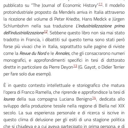
11
pubblicato su “The Journal of Economic History”
. Il modello
protoindustriale proposto da Mendels arriva in Italia attraverso
la ricezione del volume di Peter Kriedte, Hans Medick e Jürgen
Schlumbohm nella sua traduzione
L’industrializzazione prima
12
dell’industrializzazione
. Sebbene questo libro non sia mai stato
tradotto in Francia, i dibattiti sul questo tema sono stati però
forse più vivaci che in Italia, soprattutto sulle pagine di riviste
come la
Revue du Nord
e le
Annales
, che gli consacrarono numeri
monografici, e approfondimenti specifici in tesi di dottorato
13
dirette in particolare da Pierre Deyon
(G. Gayot, o Didier Terrier
per fare solo due esempi).
È in questo contesto intellettuale e storiografico che matura
l'opera di Franco Ramella, che riprende e approfondisce la tesi di
14
laurea
della sua compagna Luciana Benigno
, dedicata allo
sviluppo della produzione tessile nella regione di Biella nel XIX
secolo. La sua esperienza personale e di ricerca si iscrive in
questo clima di delusione per gli esiti di una stagione politica
che si chiudeva e a cui aveva partecipato in prima persona, e di