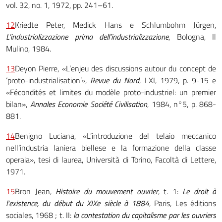
vol. 32, no. 1, 1972, pp. 241–61.
12
Kriedte Peter, Medick Hans e Schlumbohm Jürgen,
L’industrializzazione prima dell’industrializzazione
, Bologna, Il
Mulino, 1984.
13
Deyon Pierre, «L’enjeu des discussions autour du concept de
‘proto-industrialisation’»,
Revue du Nord
, LXI, 1979, p. 9-15 e
«Fécondités et limites du modèle proto-industriel: un premier
bilan»,
Annales Economie Société Civilisation
, 1984, n°5, p. 868-
881.
14
Benigno Luciana, «L’introduzione del telaio meccanico
nell’industria laniera biellese e la formazione della classe
operaia», tesi di laurea, Università di Torino, Facoltà di Lettere,
1971.
15
Bron Jean,
Histoire du mouvement ouvrier
, t. 1:
Le droit à
l’existence, du début du XIXe siècle à 1884
, Paris, Les éditions
sociales, 1968 ; t. II:
la contestation du capitalisme par les ouvriers