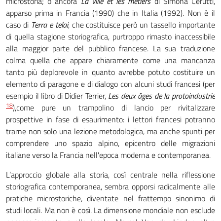
microstoria; o ancora
La ville et les métiers
di Simona Cerutti,
apparso prima in Francia (1990) che in Italia (1992). Non è il
caso di
Terra e telai
, che costituisce però un tassello importante
di quella stagione storiografica, purtroppo rimasto inaccessibile
alla maggior parte del pubblico francese. La sua traduzione
colma quella che appare chiaramente come una mancanza
tanto più deplorevole in quanto avrebbe potuto costituire un
elemento di paragone e di dialogo con alcuni studi francesi (per
esempio il libro di Didier Terrier,
Les deux âges de la protoindustrie
18
),
come pure un trampolino di lancio per rivitalizzare
prospettive in fase di esaurimento: i lettori francesi potranno
trarne non solo una lezione metodologica, ma anche spunti per
comprendere uno spazio alpino, epicentro delle migrazioni
italiane verso la Francia nell'epoca moderna e contemporanea.
L’approccio globale alla storia, così centrale nella riflessione
storiografica contemporanea, sembra opporsi radicalmente alle
pratiche microstoriche, diventate nel frattempo sinonimo di
studi locali. Ma non è così. La dimensione mondiale non esclude