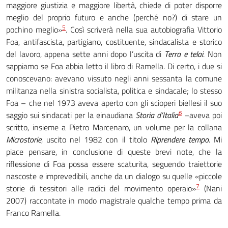
maggiore giustizia e maggiore libertà, chiede di poter disporre
meglio del proprio futuro e anche (perché no?) di stare un
5
pochino meglio»
. Così scriverà nella sua autobiografia Vittorio
Foa, antifascista, partigiano, costituente, sindacalista e storico
del lavoro, appena sette anni dopo l’uscita di
Terra e telai
. Non
sappiamo se Foa abbia letto il libro di Ramella. Di certo, i due si
conoscevano: avevano vissuto negli anni sessanta la comune
militanza nella sinistra socialista, politica e sindacale; lo stesso
Foa – che nel 1973 aveva aperto con gli scioperi biellesi il suo
6
saggio sui sindacati per la einaudiana
Storia d’Italia
–
aveva poi
scritto, insieme a Pietro Marcenaro, un volume per la collana
Microstorie
, uscito nel 1982 con il titolo
Riprendere tempo
. Mi
piace pensare, in conclusione di queste brevi note, che la
riflessione di Foa possa essere scaturita, seguendo traiettorie
nascoste e imprevedibili, anche da un dialogo su quelle «piccole
7
storie di tessitori alle radici del movimento operaio»
(Nani
2007) raccontate in modo magistrale qualche tempo prima da
Franco Ramella.