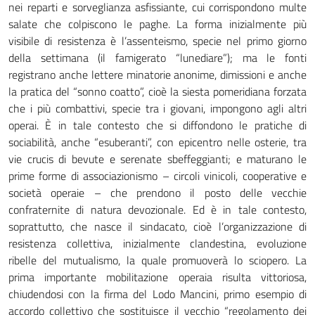
nei reparti e sorveglianza asfissiante, cui corrispondono multe
salate che colpiscono le paghe. La forma inizialmente più
visibile di resistenza è l’assenteismo, specie nel primo giorno
della settimana (il famigerato “lunediare”); ma le fonti
registrano anche lettere minatorie anonime, dimissioni e anche
la pratica del “sonno coatto”, cioè la siesta pomeridiana forzata
che i più combattivi, specie tra i giovani, impongono agli altri
operai. È in tale contesto che si diffondono le pratiche di
sociabilità, anche “esuberanti”, con epicentro nelle osterie, tra
vie crucis di bevute e serenate sbeffeggianti; e maturano le
prime forme di associazionismo – circoli vinicoli, cooperative e
società operaie – che prendono il posto delle vecchie
confraternite di natura devozionale. Ed è in tale contesto,
soprattutto, che nasce il sindacato, cioè l’organizzazione di
resistenza collettiva, inizialmente clandestina, evoluzione
ribelle del mutualismo, la quale promuoverà lo sciopero. La
prima importante mobilitazione operaia risulta vittoriosa,
chiudendosi con la firma del Lodo Mancini, primo esempio di
accordo collettivo che sostituisce il vecchio “regolamento dei