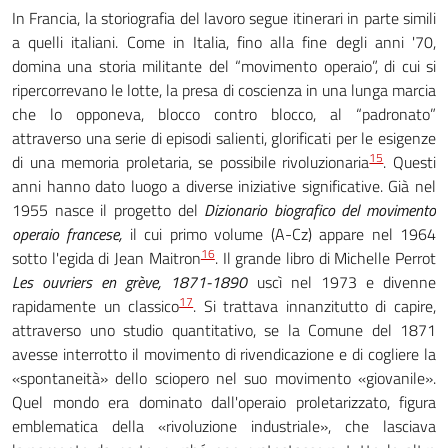
In Francia, la storiografia del lavoro segue itinerari in parte simili
a quelli italiani. Come in Italia, fino alla fine degli anni '70,
domina una storia militante del “movimento operaio”, di cui si
ripercorrevano le lotte, la presa di coscienza in una lunga marcia
che lo opponeva, blocco contro blocco, al “padronato”
attraverso una serie di episodi salienti, glorificati per le esigenze
15
di una memoria proletaria, se possibile rivoluzionaria
. Questi
anni hanno dato luogo a diverse iniziative significative. Già nel
1955 nasce il progetto del
Dizionario biografico del movimento
operaio francese,
il cui primo volume (A-Cz) appare nel 1964
16
sotto l'egida di Jean Maitron
. Il grande libro di Michelle Perrot
Les ouvriers en grève, 1871-1890
uscì nel 1973 e divenne
17
rapidamente un classico
. Si trattava innanzitutto di capire,
attraverso uno studio quantitativo, se la Comune del 1871
avesse interrotto il movimento di rivendicazione e di cogliere la
«spontaneità» dello sciopero nel suo movimento «giovanile».
Quel mondo era dominato dall'operaio proletarizzato, figura
emblematica della «rivoluzione industriale», che lasciava