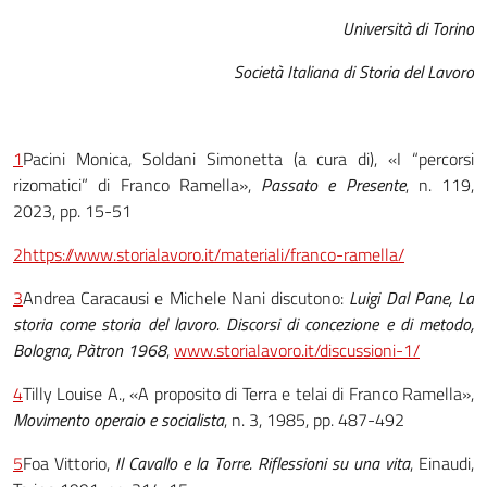
Università di Torino
Società Italiana di Storia del Lavoro
1
Pacini Monica, Soldani Simonetta (a cura di), «I “percorsi
rizomatici” di Franco Ramella»,
Passato e Presente
, n. 119,
2023, pp. 15-51
2
https://www.storialavoro.it/materiali/franco-ramella/
3
Andrea Caracausi e Michele Nani discutono:
Luigi Dal Pane, La
storia come storia del lavoro. Discorsi di concezione e di metodo,
Bologna, Pàtron 1968
,
www.storialavoro.it/discussioni-1/
4
Tilly Louise A., «A proposito di Terra e telai di Franco Ramella»,
Movimento operaio e socialista
, n. 3, 1985, pp. 487-492
5
Foa Vittorio,
Il Cavallo e la Torre. Riflessioni su una vita
, Einaudi,