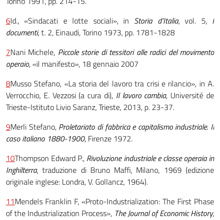
Torino 1991, pp. 214-15.
6
Id., «Sindacati e lotte sociali», in
Storia d’Italia
, vol. 5,
I
documenti
, t. 2, Einaudi, Torino 1973, pp. 1781-1828
7
Nani Michele,
Piccole storie di tessitori alle radici del movimento
operaio
, «il manifesto», 18 gennaio 2007
8
Musso Stefano, «La storia del lavoro tra crisi e rilancio», in A.
Verrocchio, E. Vezzosi (a cura di),
Il lavoro cambia
, Université de
Trieste-Istituto Livio Saranz, Trieste, 2013, p. 23-37.
9
Merli Stefano,
Proletariato di fabbrica e capitalismo industriale. Il
caso italiano 1880-1900
, Firenze 1972.
10
Thompson Edward P.,
Rivoluzione industriale e classe operaia in
Inghilterra
, traduzione di Bruno Maffi, Milano, 1969 (edizione
originale inglese: Londra, V. Gollancz, 1964).
11
Mendels Franklin F, «Proto-Industrialization: The First Phase
of the Industrialization Process»,
The Journal of Economic History
,