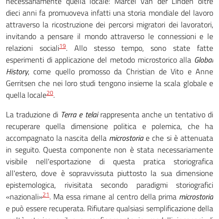
necessariamente quella locale: Marcel Van der Linden oltre
dieci anni fa promuoveva infatti una storia mondiale del lavoro
attraverso la ricostruzione dei percorsi migratori dei lavoratori,
invitando a pensare il mondo attraverso le connessioni e le
19
relazioni sociali
. Allo stesso tempo, sono state fatte
esperimenti di applicazione del metodo microstorico alla
Global
History
, come quello promosso da Christian de Vito e Anne
Gerritsen che nei loro studi tengono insieme la scala globale e
20
quella locale
.
La traduzione di
Terra e telai
rappresenta anche un tentativo di
recuperare quella dimensione politica e polemica, che ha
accompagnato la nascita della
microstoria
e che si è attenuata
in seguito. Questa componente non è stata necessariamente
visibile nell'esportazione di questa pratica storiografica
all'estero, dove è sopravvissuta piuttosto la sua dimensione
epistemologica, rivisitata secondo paradigmi storiografici
21
«nazionali»
. Ma essa rimane al centro della prima
microstoria
e può essere recuperata. Rifiutare qualsiasi semplificazione della