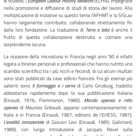
di studiosi, l’
European Labour History Network
(ELHN), impegnate
nella promozione e diffusione di studi di storia del lavoro. Alla
moltiplicazione di iniziative su questo tema l’AFHMT e la SISLav
hanno largamente contribuito, collaborando strettamente fin
dalla loro fondazione. La traduzione di
Terra e telai
è anche il
frutto di questa collaborazione destinata a colmare una
sorprendente lacuna.
La ricezione della microstoria in Francia negli anni ‘90 è infatti
legata a itinerari personali e professionali che hanno nutrito uno
scambio scientifico tra i più ricchi e fecondi, di cui alcuni risultati
sono stati pubblicati da case editrici francesi. Fra gli esempi più
salienti sono
Il formaggio e i vermi
di Carlo Ginzburg, tradotto
abbastanza rapidamente dopo la sua pubblicazione italiana
(Einaudi, 1976; Flammarion, 1980);
Mondo operaio e mito
operaio
di Maurizio Gribaudi, apparso contemporaneamente in
Italia e in Francia (Einaudi, 1987; editions de l’EHESS, 1987);
L’eredità immateriale
di Giovani Levi (Einaudi, 1985; Gallimard,
1989), con lunga introduzione di Jacques Revel sulla