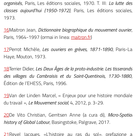
organisés
, Paris, Les éditions sociales, 1970. T. III:
La lutte des
classes aujourd’hui (1950-1972)
, Paris, Les éditions sociales,
1973.
16
Maitron Jean,
Dictionnaire biographique du mouvement ouvrier
,
Paris, 1964-1997 (ormai in linea:
maitron.fr
)
17
Perrot Michèle,
Les ouvriers en grèves, 1871-1890
, Paris-La
Haye, Mouton, 1973.
18
Terrier Didier,
Les Deux Âges de la proto-industrie. Les tisserands
des villages du Cambraisis et du Saint-Quentinois, 1730-1880
,
Édition de l’EHESS, Paris, 1996.
19
Van der Linden Marcel, « Enjeux pour une histoire mondiale
du travail »,
Le Mouvement social
, 4, 2012, p. 3-29.
20
De Vito Christian, Gerritsen Anne (a cura di),
Micro-Spatial
history of Global Labour
, Basingstoke, Palgrave, 2017.
21
Revel Jacques, «L’histoire au ras du sol», prefazione a