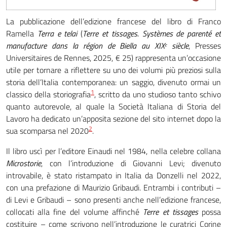
La pubblicazione dell’edizione francese del libro di Franco
Ramella
Terra e telai
(
Terre et tissages. Systèmes de parenté et
manufacture dans la région de Biella au XIXᵉ siècle
, Presses
Universitaires de Rennes, 2025, € 25) rappresenta un’occasione
utile per tornare a riflettere su uno dei volumi più preziosi sulla
storia dell’Italia contemporanea: un saggio, divenuto ormai un
1
classico della storiografia
, scritto da uno studioso tanto schivo
quanto autorevole, al quale la Società Italiana di Storia del
Lavoro ha dedicato un’apposita sezione del sito internet dopo la
2
sua scomparsa nel 2020
.
Il libro uscì per l’editore Einaudi nel 1984, nella celebre collana
Microstorie
, con l’introduzione di Giovanni Levi; divenuto
introvabile, è stato ristampato in Italia da Donzelli nel 2022,
con una prefazione di Maurizio Gribaudi. Entrambi i contributi –
di Levi e Gribaudi – sono presenti anche nell’edizione francese,
collocati alla fine del volume affinché
Terre et tissages
possa
costituire – come scrivono nell’introduzione le curatrici Corine