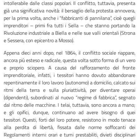
intollerabile dalle classi popolari. Il conflitto, tuttavia, presenta
già una significativa novità: il bersaglio della protesta annovera,
per la prima volta, anche i “fabbricanti di pannilana”, cioè quegli
imprenditori – primi fra tutti i Sella – che stanno portando la
Rivoluzione industriale a Biella e nelle sue valli orientali (Strona
e Sessera, con epicentro a Mosso).
Appena dieci anni dopo, nel 1864, il conflitto sociale riappare,
ancora più esteso e radicale, questa volta sotto forma di un vero
e proprio sciopero. A causa del rafforzamento del fronte
imprenditoriale, infatti, i tessitori hanno dovuto abbandonare
repentinamente il loro lavoro (autonomo) a domicilio, calcato sui
ritmi della terra e sulla pluriattività, per diventare operai
(dipendenti), subordinati al nuovo “regime di fabbrica”, segnato
dal ritmo delle macchine. I telai, tuttavia, sono ancora a mano;
e gli opifici, dunque, continuano ad avere bisogno di quei
tessitori. Questi, forti del loro potere, resistono in modo tenace
alla perdita di libertà, fissata dalle norme soffocanti dei
Regolamenti interni: orari e turni prestabiliti, divieti disciplinari