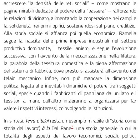
accrescere “la densità delle reti sociali” – come mostrano le
pagine mirabili dedicate al podere della “passera” – rafforzando
le relazioni di vicinato, alimentando la cooperazione nei campi e
la solidarietà nei primi opifici, sostenendosi sul piano creditizio.
Alla storia sociale si affianca poi quella economica: Ramella
segue la nascita delle prime imprese industriali nel settore
produttivo dominante, il tessile laniero; e segue l’evoluzione
successiva, con l’avvento della meccanizzazione nella filatura,
la parabola della tessitura domestica e la piena affermazione
del sistema di fabbrica, dove presto si assisterà all’avvento del
telaio meccanico. Infine, non può mancare la dimensione
politica, legata alle inevitabili dinamiche di potere tra i soggetti
sociali, specie quando i fabbricanti di pannilana da un lato e i
tessitori a mano dall’altro inizieranno a organizzarsi per far
valere i rispettivi interessi, coinvolgendo le istituzioni.
In sintesi,
Terra e telai
resta un esempio mirabile di “storia come
3
storia del lavoro”,
à la
Dal Pane
: una storia generale in cui la
totalità degli aspetti del lavoro (economici, sociali, politici,