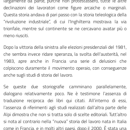
largamente da parte, purché non protestassero, tutte le altre
declinazioni dei lavoratori come figure arcaiche o marginali.
Questa storia andava di pari passo con la storia teleologica della
“rivoluzione industriale”, di cui l'Inghilterra mostrava la via
trionfale, mentre sul continente se ne cercavano avatar più o
meno riusciti.
Dopo la vittoria della sinistra alle elezioni presidenziali del 1981,
che sembra invece ridare speranza, la svolta dell'austerità, nel
1983, apre anche in Francia una serie di delusioni che
colpiscono duramente il movimento operaio, con conseguenze
anche sugli studi di storia del lavoro.
Se queste due storiografie camminano parallelamente,
dialogano relativamente poco. Ne è testimone l’assenza di
traduzione reciproca dei libri qui citati. All’interno di essi,
l’assenza di riferimenti agli studi realizzati dall’altra parte delle
Alpi dimostra che non si tratta solo di scelte editoriali. Tutt’altro
si nota al contrario nella “nuova” storia del lavoro nata in Italia
come in Francia, e in molti altri paesi, dopo il 2000. È stata una