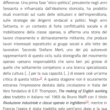
differenze. Una prima fase “etico-politica”, prevalente negli anni
Sessanta e influenzata dall’idealismo storicista, ha prodotto
studi incentrati sul ruolo delle istituzioni e dell’imprenditoria,
sulle strategie dei dirigenti sindacali e politici. Negli anni
Settanta, in un contesto di forte conflittualità sociale e di
mobilitazione della classe operaia, si afferma una storia del
lavoro chiaramente e dichiaratamente militante, che produce
lavori interessati soprattutto ai gruppi sociali e alle lotte dei
lavoratori. Secondo Stefano Merli, uno dei più autorevoli
rappresentanti di questo ciclo, sulla storiografia del movimento
operaio «pesano responsabilità che sono ben più grosse di
quelle che solitamente competono a una branca specializzata
della cultura […] per la sua capacità […] di essere cioè un’arma
9
critica di questa lotta»
. A questa stagione non è sicuramente
estranea l’impressione destata dalla circolazione in Italia del
libro fondativo di E.P. Thompson,
The making of English working
class
tradotto in italiano nel 1969 da Bruno Maffi con il titolo
10
Rivoluzione industriale e classe operaia in Inghilterra
, mentre in
Francia l'opera è stata tradotta solo vent'anni dopo e la sua