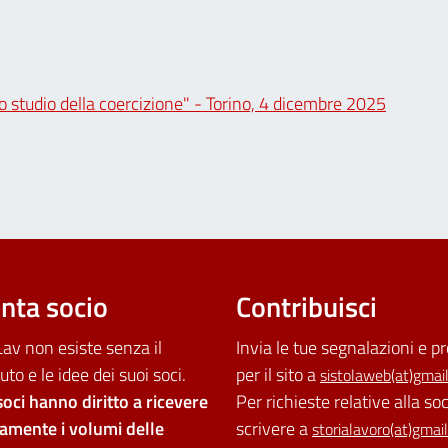
o studio della coercizione" - Torino, 4 dicembre 2025
nta socio
Contribuisci
av non esiste senza il
Invia le tue segnalazioni e p
uto e le idee dei suoi soci.
per il sito a
sistolaweb(at)gmai
soci hanno diritto a ricevere
Per richieste relative alla so
tamente i volumi delle
scrivere a
storialavoro(at)gmai