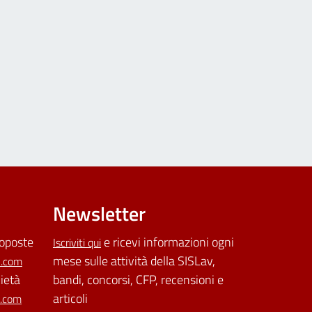
Newsletter
roposte
e ricevi informazioni ogni
Iscriviti qui
mese sulle attività della SISLav,
l.com
cietà
bandi, concorsi, CFP, recensioni e
articoli
l.com