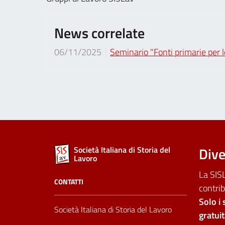
News correlate
06/11/2025
Seminario "Fonti primarie per l
Dive
Società Italiana di Storia del
Lavoro
La SISL
CONTATTI
contrib
Solo i 
Società Italiana di Storia del Lavoro
gratui