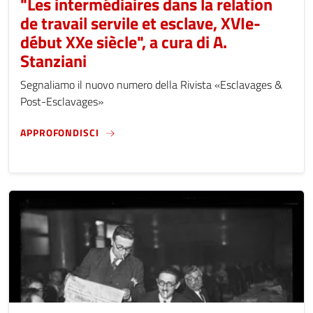
"Les intermédiaires dans la relation
de travail servile et esclave, XVIe-
début XXe siècle", a cura di A.
Stanziani
Segnaliamo il nuovo numero della Rivista «Esclavages &
Post-Esclavages»
"LES INTERMÉDIAIRES DANS LA RELATION DE
APPROFONDISCI