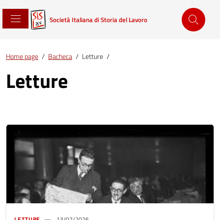
Società Italiana di Storia del Lavoro
Home page
/
Bacheca
/
Letture
/
Letture
LETTURE
13/07/2026