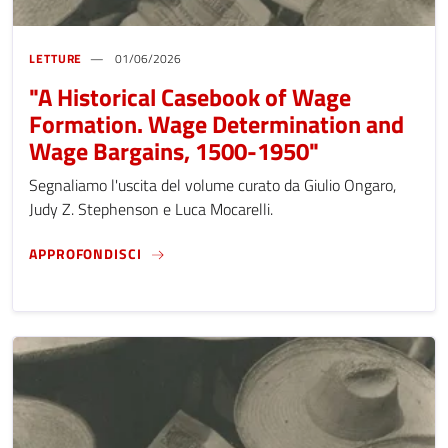
LETTURE
01/06/2026
"A Historical Casebook of Wage
Formation. Wage Determination and
Wage Bargains, 1500-1950"
Segnaliamo l'uscita del volume curato da Giulio Ongaro,
Judy Z. Stephenson e Luca Mocarelli.
"A HISTORICAL CASEBOOK OF WAGE FORMA
APPROFONDISCI