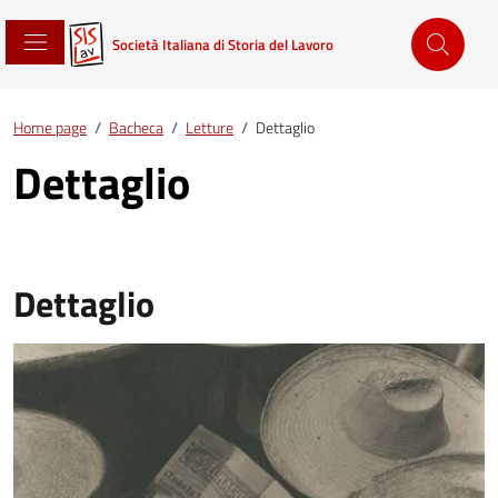
Società Italiana di Storia del Lavoro
Home page
/
Bacheca
/
Letture
/
Dettaglio
Dettaglio
Dettaglio