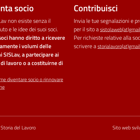
nta socio
Contribuisci
av non esiste senza il
Invia le tue segnalazioni e p
uto e le idee dei suoi soci.
per il sito a
sistolaweb(at)gmai
soci hanno diritto a ricevere
Per richieste relative alla so
tamente i volumi delle
scrivere a
storialavoro(at)gmai
i SISLav, a partecipare ai
di lavoro o a costituirne di
me diventare socio o rinnovare
one
ilità
i Storia del Lavoro
Sito web svi