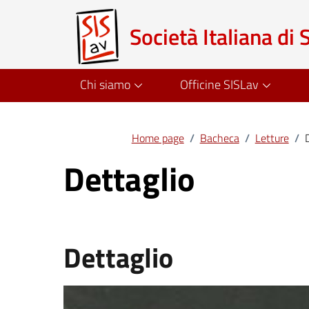
Società Italiana di 
Chi siamo
Officine SISLav
Home page
/
Bacheca
/
Letture
/
Dettaglio
Dettaglio