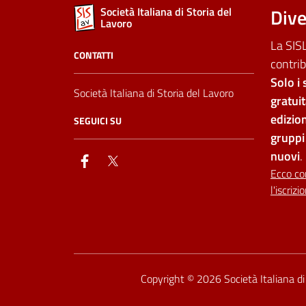
Dive
Società Italiana di Storia del
Lavoro
La SISL
CONTATTI
contrib
Solo i 
Società Italiana di Storia del Lavoro
gratui
edizion
SEGUICI SU
gruppi 
nuovi
.
facebook
twitter
Ecco co
l'iscrizi
Dichiarazione di accessib
Copyright © 2026
Società Italiana d