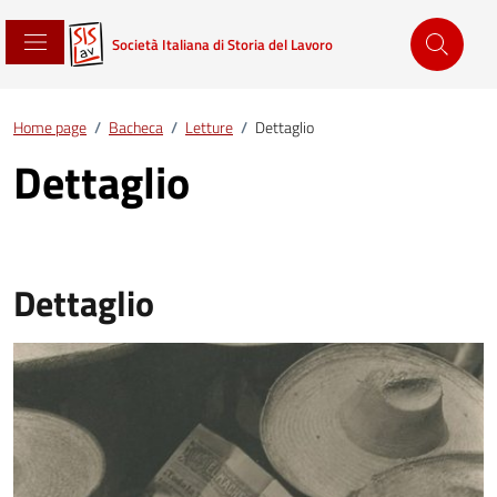
Società Italiana di Storia del Lavoro
Home page
/
Bacheca
/
Letture
/
Dettaglio
Dettaglio
Dettaglio