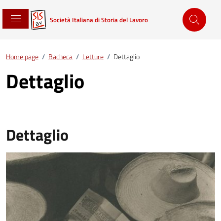
Società Italiana di Storia del Lavoro
Home page
/
Bacheca
/
Letture
/
Dettaglio
Dettaglio
Dettaglio