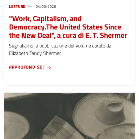
LETTURE
04/05/2026
"Work, Capitalism, and
Democracy.The United States Since
the New Deal", a cura di E. T. Shermer
Segnaliamo la pubblicazione del volume curato da
Elizabeth Tandy Shermer.
"WORK, CAPITALISM, AND DEMOCRACY.THE U
APPROFONDISCI