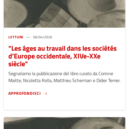
LETTURE
06/04/2026
"Les âges au travail dans les sociétés
d’Europe occidentale, XIVe-XXe
siècle"
Segnaliamo la pubblicazione del libro curato da Corinne
Maitte, Nicoletta Rolla, Matthieu Scherman e Didier Terrier.
"LES ÂGES AU TRAVAIL DANS LES SOCIÉTÉS
APPROFONDISCI