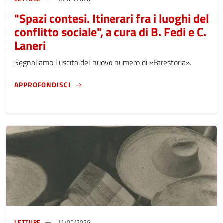
"Spazi contesi. Itinerari fra i luoghi del
conflitto sociale", a cura di B. Fedi e C.
Laneri
Segnaliamo l'uscita del nuovo numero di «Farestoria».
"SPAZI CONTESI. ITINERARI FRA I LUOGHI DE
APPROFONDISCI
LETTURE
11/05/2026