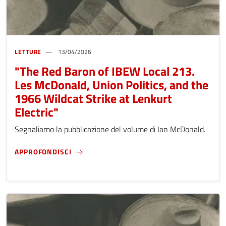
LETTURE
13/04/2026
"The Red Baron of IBEW Local 213.
Les McDonald, Union Politics, and the
1966 Wildcat Strike at Lenkurt
Electric"
Segnaliamo la pubblicazione del volume di Ian McDonald.
"THE RED BARON OF IBEW LOCAL 213. LES 
APPROFONDISCI