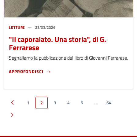
LETTURE
23/03/2026
"Il caporalato. Una storia", di G.
Ferrarese
Segnaliamo la pubblicazione del libro di Giovanni Ferrarese.
"IL CAPORALATO. UNA STORIA", DI G. FERR
APPROFONDISCI
1
2
3
4
5
...
64
precedente
successivo