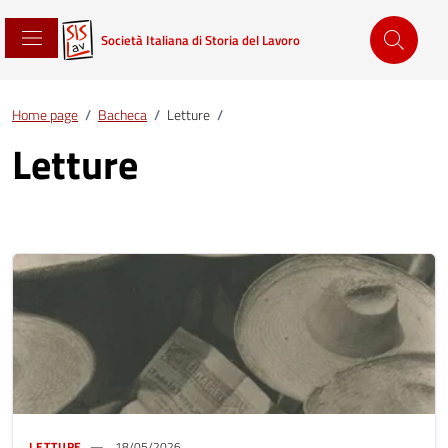
Società Italiana di Storia del Lavoro
Home page
/
Bacheca
/
Letture
/
Letture
LETTURE
18/05/2026