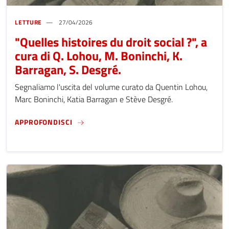
LETTURE
27/04/2026
"Quelles histoires du droit social ?", a
cura di Q. Lohou, M. Boninchi, K.
Barragan, S. Desgré.
Segnaliamo l'uscita del volume curato da Quentin Lohou,
Marc Boninchi, Katia Barragan e Stève Desgré.
"QUELLES HISTOIRES DU DROIT SOCIAL ?", A
APPROFONDISCI