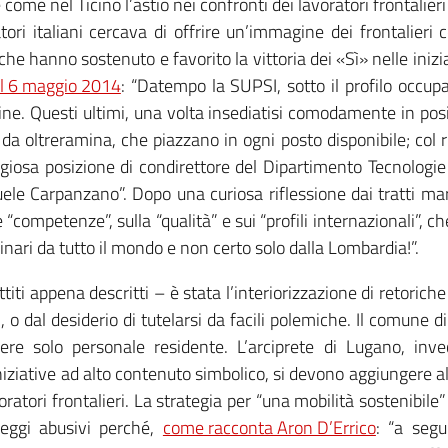
ome nel Ticino l’astio nei confronti dei lavoratori frontalier
atori italiani cercava di offrire un’immagine dei frontalieri
che hanno sostenuto e favorito la vittoria dei «Sì» nelle iniz
 il 6 maggio 2014
: “Da
tempo la SUPSI, sotto il profilo occupa
fine. Questi ultimi, una volta insediatisi comodamente in posi
a oltreramina, che piazzano in ogni posto disponibile; col ri
tigiosa posizione di condirettore del Dipartimento Tecnologi
nuele Carpanzano”. Dopo una curiosa riflessione dai tratti ma
 “competenze”, sulla “qualità” e sui “profili internazionali”, ch
inari da tutto il mondo e non certo solo dalla Lombardia!”.
iti appena descritti – è stata l’interiorizzazione di retoriche 
 o dal desiderio di tutelarsi da facili polemiche. Il comune 
ere solo personale residente. L’arciprete di Lugano, inve
niziative ad alto contenuto simbolico, si devono aggiungere a
atori frontalieri. La strategia per “una mobilità sostenibile” 
heggi abusivi perché,
come racconta Aron D’Errico
: “a segu