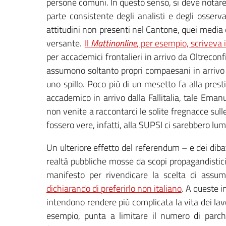
persone comuni. In questo senso, si deve notare c
parte consistente degli analisti e degli osserv
attitudini non presenti nel Cantone, quei media 
versante.
Il
Mattinonline
, per esempio, scriveva
per accademici frontalieri in arrivo da Oltrecon
assumono soltanto propri compaesani in arrivo d
uno spillo. Poco più di un mesetto fa alla pres
accademico in arrivo dalla Fallitalia, tale Ema
non venite a raccontarci le solite fregnacce sulle
fossero vere, infatti, alla SUPSI ci sarebbero lum
Un ulteriore effetto del referendum – e dei dibatt
realtà pubbliche mosse da scopi propagandistici,
manifesto per rivendicare la scelta di assum
dichiarando di preferirlo non italiano
. A queste i
intendono rendere più complicata la vita dei lavor
esempio, punta a limitare il numero di parc