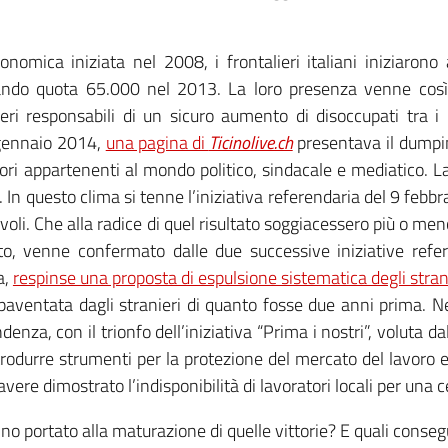
omica iniziata nel 2008, i frontalieri italiani iniziaron
ando quota 65.000 nel 2013. La loro presenza venne cos
lieri responsabili di un sicuro aumento di disoccupati tra 
9 gennaio 2014,
una pagina di
Ticinolive.ch
presentava il dumpin
ori appartenenti al mondo politico, sindacale e mediatico. La
. In questo clima si tenne l’iniziativa referendaria del 9 febbr
evoli. Che alla radice di quel risultato soggiacessero più o 
o, venne confermato dalle due successive iniziative refer
a,
respinse una proposta di espulsione sistematica degli stra
ventata dagli stranieri di quanto fosse due anni prima. Ne
enza, con il trionfo dell’iniziativa “Prima i nostri”, voluta 
ntrodurre strumenti per la protezione del mercato del lavoro 
vere dimostrato l’indisponibilità di lavoratori locali per una c
hanno portato alla maturazione di quelle vittorie? E quali con