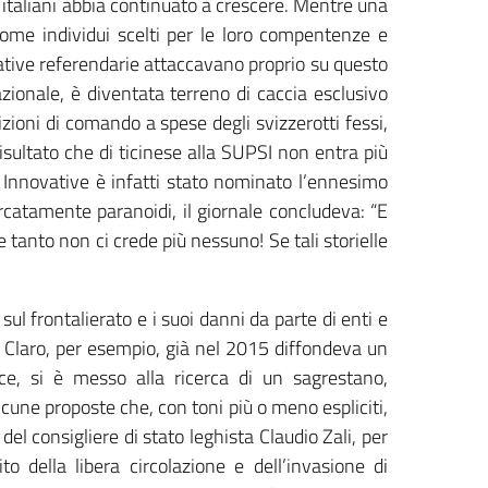
i italiani abbia continuato a crescere. Mentre una
 come individui scelti per le loro compentenze e
iative referendarie attaccavano proprio su questo
zionale, è diventata terreno di caccia esclusivo
zioni di comando a spese degli svizzerotti fessi,
sultato che di ticinese alla SUPSI non entra più
e Innovative è infatti stato nominato l’ennesimo
rcatamente paranoidi, il giornale concludeva: “E
e tanto non ci crede più nessuno! Se tali storielle
sul frontalierato e i suoi danni da parte di enti e
di Claro, per esempio, già nel 2015 diffondeva un
ce, si è messo alla ricerca di un sagrestano,
lcune proposte che, con toni più o meno espliciti,
del consigliere di stato leghista Claudio Zali, per
ito della libera circolazione e dell’invasione di