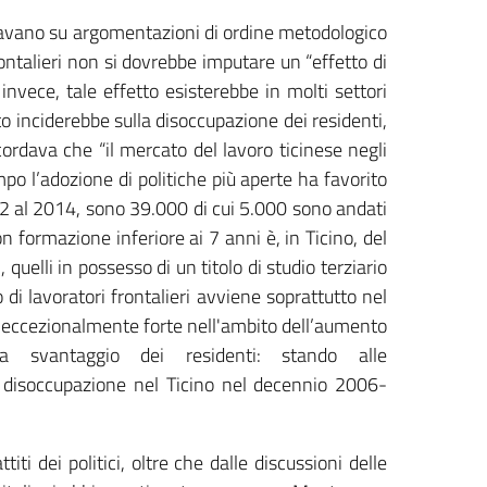
fondavano su argomentazioni di ordine metodologico
rontalieri non si dovrebbe imputare un “effetto di
invece, tale effetto esisterebbe in molti settori
to inciderebbe sulla disoccupazione dei residenti,
icordava che “il mercato del lavoro ticinese negli
po l’adozione di politiche più aperte ha favorito
2002 al 2014, sono 39.000 di cui 5.000 sono andati
on formazione inferiore ai 7 anni è, in Ticino, del
 quelli in possesso di un titolo di studio terziario
di lavoratori frontalieri avviene soprattutto nel
ata eccezionalmente forte nell'ambito dell’aumento
 svantaggio dei residenti: stando alle
 disoccupazione nel Ticino nel decennio 2006-
ti dei politici, oltre che dalle discussioni delle