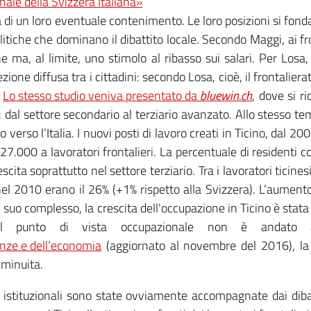
nale della Svizzera Italiana»
tilità di un loro eventuale contenimento. Le loro posizioni si 
olitiche che dominano il dibattito locale. Secondo Maggi, ai f
 ma, al limite, uno stimolo al ribasso sui salari. Per Losa, 
one diffusa tra i cittadini: secondo Losa, cioè, il frontaliera
.
Lo stesso studio veniva presentato da
bluewin.ch
, dove si r
 dal settore secondario al terziario avanzato. Allo stesso tem
 verso l’Italia. I nuovi posti di lavoro creati in Ticino, dal 
e 27.000 a lavoratori frontalieri. La percentuale di residenti c
cita soprattutto nel settore terziario. Tra i lavoratori ticinesi,
el 2010 erano il 26% (+1% rispetto alla Svizzera). L’aumento 
el suo complesso, la crescita dell'occupazione in Ticino è st
 dal punto di vista occupazionale non è andato a
nanze e dell’economia
(aggiornato al novembre del 2016), la
iminuita.
i istituzionali sono state ovviamente accompagnate dai dibatti