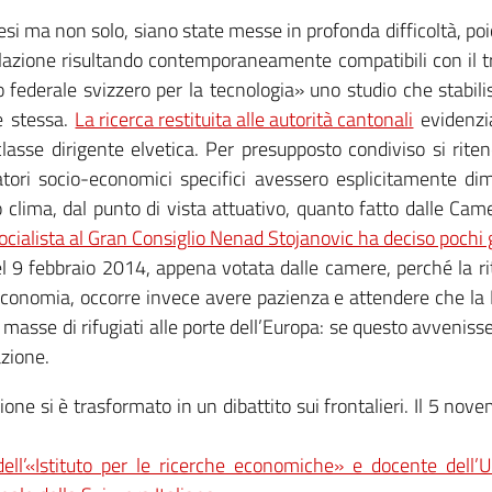
nesi ma non solo, siano state messe in profonda difficoltà, poi
olazione risultando contemporaneamente compatibili con il tra
federale svizzero per la tecnologia» uno studio che stabiliss
e stessa.
La ricerca restituita alle autorità cantonali
evidenzi
lasse dirigente elvetica. Per presupposto condiviso si riten
atori socio-economici specifici avessero esplicitamente di
o clima, dal punto di vista attuativo, quanto fatto dalle Ca
ocialista al Gran Consiglio Nenad Stojanovic ha deciso pochi 
 del 9 febbraio 2014, appena votata dalle camere, perché la r
economia, occorre invece avere pazienza e attendere che la 
e masse di rifugiati alle porte dell’Europa: se questo avveni
azione.
razione si è trasformato in un dibattito sui frontalieri. Il 5 no
i u
ell’«Istituto per le ricerche economiche» e docente dell’Un