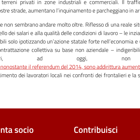
u terreni privati in zone industriali e commerciali. Il traf
ostre strade, aumentano l’inquinamento e parcheggiano in are
darie non sembrano andare molto oltre. Riflesso di una reale s
llo dei salari e alla qualità delle condizioni di lavoro – le i
ibili solo ipotizzando un’azione statale forte nell’economia 
ontrattazione collettiva su base non aziendale – indigeribili 
ntalieri, ad oggi,
5, nonostante il referendum del 2014, sono addirittura aumen
mento dei lavoratori locali nei confronti dei frontalieri e la
nta socio
Contribuisci