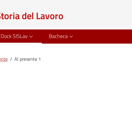
Storia del Lavoro
Dock SISLav
Bacheca
ente
/
Al presente 1