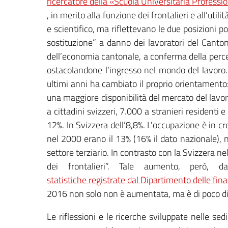
ricercatore della «Scuola Universitaria Professio
, in merito alla funzione dei frontalieri e all’u
e scientifico, ma riflettevano le due posizioni p
sostituzione” a danno dei lavoratori del Cantone
dell’economia cantonale, a conferma della percezi
ostacolandone l’ingresso nel mondo del lavoro
ultimi anni ha cambiato il proprio orientamento:
una maggiore disponibilità del mercato del lavoro
a cittadini svizzeri, 7.000 a stranieri residenti 
12%. In Svizzera dell’8,8%. L'occupazione è in cres
nel 2000 erano il 13% (16% il dato nazionale), n
settore terziario. In contrasto con la Svizzera n
dei frontalieri”. Tale aumento, però,
statistiche registrate dal Dipartimento delle fi
2016 non solo non è aumentata, ma è di poco d
Le riflessioni e le ricerche sviluppate nelle sed