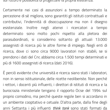
sul futuro e possibilità di progettare la propria esistenza.
Certamente nei casi di assunzioni a tempo determinato la
percezione di sé migliora, sono garantiti gli istituti contrattuali e
contributivi, l'indennità di disoccupazione ma non il disegno
esistenziale. Inoltre negli atenei i ricercatori a tempo
determinato sono molto pochi rispetto alla pletora dei
parasubordinati, si considerino soltanto gli attuali 13.000
assegnisti di ricerca più le altre forme di impiego. Negli enti di
ricerca, dove ci sono circa 9000 lavoratori non stabili, se si
prendono i dati del Cnr, abbiamo circa 1.500 tempi determinati e
più di 1600 assegnisti di ricerca (dati 2016).
È perciò evidente che università e ricerca siano stati i laboratori,
non in senso istituzionale, delle ricette neoliberiste. Non perché
i rettori, i docenti più influenti, i direttori di istituti di ricerca e la
burocrazia ministeriale tengano il rapporto Ocse del 1994 sul
proprio comodino, ma perché queste regole ben si accordano in
un ambiente cooptativo e cetuale. D’altra parte, dalla fine degli
anni Settanta i più influenti
think tank
sono stati formati da