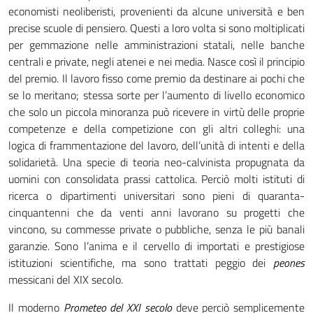
economisti neoliberisti, provenienti da alcune università e ben
precise scuole di pensiero. Questi a loro volta si sono moltiplicati
per gemmazione nelle amministrazioni statali, nelle banche
centrali e private, negli atenei e nei media. Nasce così il principio
del premio. Il lavoro fisso come premio da destinare ai pochi che
se lo meritano; stessa sorte per l’aumento di livello economico
che solo un piccola minoranza può ricevere in virtù delle proprie
competenze e della competizione con gli altri colleghi: una
logica di frammentazione del lavoro, dell’unità di intenti e della
solidarietà. Una specie di teoria neo-calvinista propugnata da
uomini con consolidata prassi cattolica. Perciò molti istituti di
ricerca o dipartimenti universitari sono pieni di quaranta-
cinquantenni che da venti anni lavorano su progetti che
vincono, su commesse private o pubbliche, senza le più banali
garanzie. Sono l’anima e il cervello di importati e prestigiose
istituzioni scientifiche, ma sono trattati peggio dei
peones
messicani del XIX secolo.
Il moderno
Prometeo del XXI secolo
deve perciò semplicemente