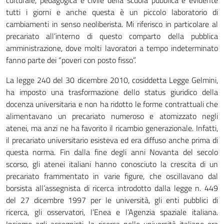
culturale, pedagogica e civile della scuola pubblica è evidente
tutti i giorni e anche questa è un piccolo laboratorio di
cambiamenti in senso neoliberista. Mi riferisco in particolare al
precariato all’interno di questo comparto della pubblica
amministrazione, dove molti lavoratori a tempo indeterminato
fanno parte dei “poveri con posto fisso”.
La legge 240 del 30 dicembre 2010, cosiddetta Legge Gelmini,
ha imposto una trasformazione dello status giuridico della
docenza universitaria e non ha ridotto le forme contrattuali che
alimentavano un precariato numeroso e atomizzato negli
atenei, ma anzi ne ha favorito il ricambio generazionale. Infatti,
il precariato universitario esisteva ed era diffuso anche prima di
questa norma. Fin dalla fine degli anni Novanta del secolo
scorso, gli atenei italiani hanno conosciuto la crescita di un
precariato frammentato in varie figure, che oscillavano dal
borsista all’assegnista di ricerca introdotto dalla legge n. 449
del 27 dicembre 1997 per le università, gli enti pubblici di
ricerca, gli osservatori, l’Enea e l’Agenzia spaziale italiana.