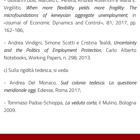
- Giovanni Dosi, Marcelo C. Pereira, Andrea Roventini e Maria E.
Virgillito,
When more flexibility yields more fragility: The
microfoundations of keneysian aggregate unemployment
, in
«Journal of Economic Dynamics and Control», 81, 2017, pp.
162-186;
- Andrea Vindigni, Simone Scotti e Cristina Tealdi,
Uncertainty
and the Politics of Employment Protection
, Carlo Alberto
Notebooks, Working Papers, n. 298, 2013.
c) Sulla rigidità tedesca, si veda:
- Andrea Del Monaco,
Sud colonia tedesca. La questione
meridionale oggi
, Ediesse, Roma 2017;
- Tommaso Padoa-Schioppa,
La veduta corta
, il Mulino, Bologna
2009.