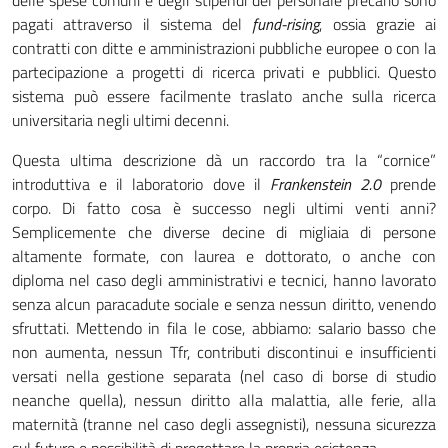
delle spese comuni e degli stipendi del personale precario sono
pagati attraverso il sistema del
fund-rising
, ossia grazie ai
contratti con ditte e amministrazioni pubbliche europee o con la
partecipazione a progetti di ricerca privati e pubblici. Questo
sistema può essere facilmente traslato anche sulla ricerca
universitaria negli ultimi decenni.
Questa ultima descrizione dà un raccordo tra la “cornice”
introduttiva e il laboratorio dove il
Frankenstein 2.0
prende
corpo. Di fatto cosa è successo negli ultimi venti anni?
Semplicemente che diverse decine di migliaia di persone
altamente formate, con laurea e dottorato, o anche con
diploma nel caso degli amministrativi e tecnici, hanno lavorato
senza alcun paracadute sociale e senza nessun diritto, venendo
sfruttati. Mettendo in fila le cose, abbiamo: salario basso che
non aumenta, nessun Tfr, contributi discontinui e insufficienti
versati nella gestione separata (nel caso di borse di studio
neanche quella), nessun diritto alla malattia, alle ferie, alla
maternità (tranne nel caso degli assegnisti), nessuna sicurezza