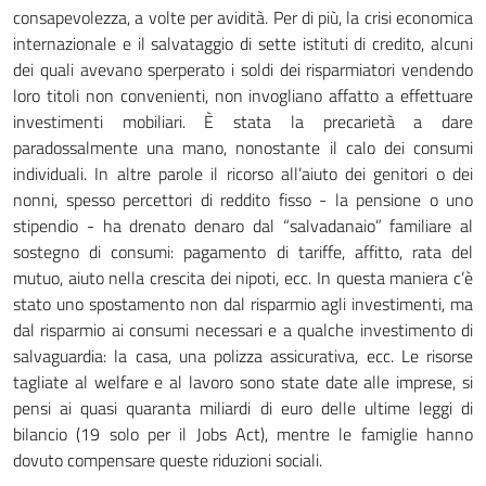
consapevolezza, a volte per avidità. Per di più, la crisi economica
internazionale e il salvataggio di sette istituti di credito, alcuni
dei quali avevano sperperato i soldi dei risparmiatori vendendo
loro titoli non convenienti, non invogliano affatto a effettuare
investimenti mobiliari. È stata la precarietà a dare
paradossalmente una mano, nonostante il calo dei consumi
individuali. In altre parole il ricorso all’aiuto dei genitori o dei
nonni, spesso percettori di reddito fisso - la pensione o uno
stipendio - ha drenato denaro dal “salvadanaio” familiare al
sostegno di consumi: pagamento di tariffe, affitto, rata del
mutuo, aiuto nella crescita dei nipoti, ecc. In questa maniera c’è
stato uno spostamento non dal risparmio agli investimenti, ma
dal risparmio ai consumi necessari e a qualche investimento di
salvaguardia: la casa, una polizza assicurativa, ecc. Le risorse
tagliate al welfare e al lavoro sono state date alle imprese, si
pensi ai quasi quaranta miliardi di euro delle ultime leggi di
bilancio (19 solo per il Jobs Act), mentre le famiglie hanno
dovuto compensare queste riduzioni sociali.