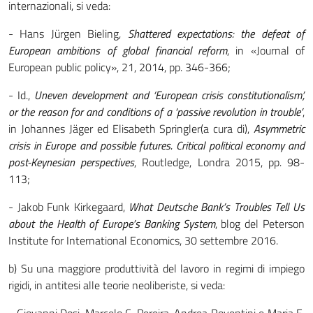
internazionali, si veda:
- Hans Jürgen Bieling,
Shattered expectations: the defeat of
European ambitions of global financial reform
, in «Journal of
European public policy», 21, 2014, pp. 346-366;
- Id.,
Uneven development and ‘European crisis constitutionalism’,
or the reason for and conditions of a ‘passive revolution in trouble’
,
in Johannes Jäger ed Elisabeth Springler
(a cura di),
Asymmetric
crisis
in
Europe
and possible futures. Critical political economy and
post-Keynesian perspectives
, Routledge, Londra 2015, pp. 98-
113;
- Jakob Funk Kirkegaard,
What Deutsche Bank’s Troubles Tell Us
about the Health of Europe’s Banking System
, blog del Peterson
Institute for International Economics, 30 settembre 2016.
b) Su una maggiore produttività del lavoro in regimi di impiego
rigidi, in antitesi alle teorie neoliberiste, si veda: