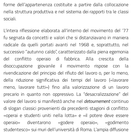
forme dell’appartenenza costituite a partire dalla collocazione
nella struttura produttiva e nel sistema dei rapporti tra le classi
sociali.
L'intera riflessione elaborata all'interno del movimento del ‘77
fu segnata da concetti e valori che si distanziavano in maniera
radicale da quelli portati avanti nel 1968 e, soprattutto, nel
successivo “autunno caldo”, caratterizzato dalla piena egemonia
del conflitto operaio di fabbrica. Alla crescita della
disoccupazione giovanile il movimento rispose con la
rivendicazione del principio del rifiuto del lavoro o, per lo meno,
della riduzione significativa dei tempi del lavoro («lavorare
meno, lavorare tutti») fino alla valorizzazione di un lavoro
precario in quanto non oppressivo. La “desacralizzazione” del
valore del lavoro si manifestò anche nel
detournement
continuo
di slogan classici provenienti da precedenti stagioni di conflitto:
«operai e studenti uniti nella lotta» e «il potere deve essere
operaio» diventarono «godere operaio», «godimento
studentesco» sui muri dell’università di Roma. L’ampia diffusione