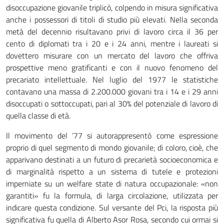
disoccupazione giovanile triplicò, colpendo in misura significativa
anche i possessori di titoli di studio più elevati. Nella seconda
metà del decennio risultavano privi di lavoro circa il 36 per
cento di diplomati tra i 20 e i 24 anni, mentre i laureati si
dovettero misurare con un mercato del lavoro che offriva
prospettive meno gratificanti e con il nuovo fenomeno del
precariato intellettuale. Nel luglio del 1977 le statistiche
contavano una massa di 2.200.000 giovani tra i 14 e i 29 anni
disoccupati o sottoccupati, pari al 30% del potenziale di lavoro di
quella classe di età.
Il movimento del ‘77 si autorappresentò come espressione
proprio di quel segmento di mondo giovanile; di coloro, cioè, che
apparivano destinati a un futuro di precarietà socioeconomica e
di marginalità rispetto a un sistema di tutele e protezioni
imperniate su un welfare state di natura occupazionale: «non
garantiti» fu la formula, di larga circolazione, utilizzata per
indicare questa condizione. Sul versante del Pci, la risposta più
significativa fu quella di Alberto Asor Rosa, secondo cui ormai si