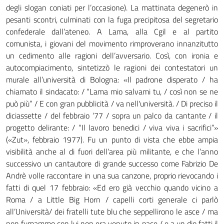
degli slogan coniati per l’occasione). La mattinata degenerò in
pesanti scontri, culminati con la fuga precipitosa del segretario
confederale dall’ateneo. A Lama, alla Cgil e al partito
comunista, i giovani del movimento rimproverano innanzitutto
un cedimento alle ragioni dell’avversario. Così, con ironia e
autocompiacimento, sintetizzò le ragioni dei contestatori un
murale all’università di Bologna: «Il padrone disperato / ha
chiamato il sindacato: / “Lama mio salvami tu, / così non se ne
può più” / E con gran pubblicità / va nell'università. / Di preciso il
diciassette / del febbraio ‘77 / sopra un palco da cantante / il
progetto delirante: / “Il lavoro benedici / viva viva i sacrifici”»
(«Zut», febbraio 1977). Fu un punto di vista che ebbe ampia
visibilità anche al di fuori dell’area più militante, e che l’anno
successivo un cantautore di grande successo come Fabrizio De
Andrè volle raccontare in una sua canzone, proprio rievocando i
fatti di quel 17 febbraio: «Ed ero già vecchio quando vicino a
Roma / a Little Big Horn / capelli corti generale ci parlò
all’Università/ dei fratelli tute blu che seppellirono le asce / ma
non fumammo con lui non era venuto in pace / e a un dio fatti il