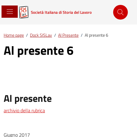
Società Italiana di Storia del Lavoro
Home page
/
Dock SISLav
/
Al Presente
/
Al presente 6
Al presente 6
Al presente
archivio della rubrica
Giugno 2017