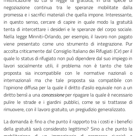
mistificazione su cui si regge la gratuità, in una specie di
negoziazione continua tra le speranze mobilitate dalla
promessa e i sacrifici materiali che quella impone. Interessante,
in questo senso, cercare di capire in quale modo la gratuità
tenta di intercettare i desideri e le speranze del corpo sociale.
Nella legge Minniti-Orlando, per esempio, il lavoro non pagato
viene presentato come uno strumento di integrazione. Pur
accolta criticamente dal Consiglio Italiano dei Rifugiati (Cir) per il
quale lo status di rifugiato non può dipendere dal suo impiego in
lavori socialmente utili, il problema non è tanto che tale
proposta sia incompatibile con le normative nazionali o
internazionali ma che tale proposta sia compatibile con
l'opinione diffusa per la quale il diritto d'asilo equivale non a un
diritto bensì a una
concessione
per ripagare la quale è necessario
pulire le strade e i giardini pubblici, come se si trattasse di
rimuovere, con il lavoro gratuito, un pregiudizio generalizzato.
La domanda è: fino a che punto il rapporto tra i costi e i benefici
della gratuità sarà considerato legittimo? Sino a che punto la