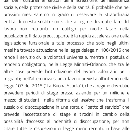
dai beni culturali ai settori della ricreazione, dell’assistenza
sociale, della protezione civile e della sanità. È probabile che nei
prossimi mesi saremo in grado di osservare la straordinaria
entità di questa sostituzione, che a regime dovrebbe fare del
lavoro non retribuito un obbligo per molte fasce della
popolazione. Il dato preoccupante è la rapida accelerazione della
legislazione funzionale a tale processo, che solo negli ultimi
mesi ha trovato attuazione nella legge delega n. 106/2016 che
rende il servizio civile volontari universale, mentre si postula di
renderlo obbligatorio; nella Legge Minniti-Orlando, che tra le
altre cose prevede l’introduzione del lavoro volontario per i
migranti; nell'alternanza scuola-lavoro prevista all'interno della
legge 107 del 2015 (“La Buona Scuola”), che a regime dovrebbe
prevedere periodi di stage presso aziende per un milione e
mezzo di studenti; nella riforma del
welfare
che trasforma il
sussidio di disoccupazione in una sorta di “patto di servizio” che
prevede l'accettazione di stage e tirocini in cambio della
possibilità d'accesso all'indennità di disoccupazione; per non
citare tutte le disposizioni di legge meno recenti, in base alle