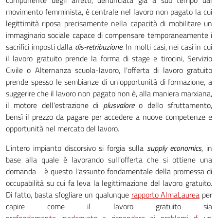
componente degli affetti, denunciata già a suo tempo dal
movimento femminista, è centrale nel lavoro non pagato la cui
legittimità riposa precisamente nella capacità di mobilitare un
immaginario sociale capace di compensare temporaneamente i
sacrifici imposti dalla
dis-retribuzione
. In molti casi, nei casi in cui
il lavoro gratuito prende la forma di stage e tirocini, Servizio
Civile o Alternanza scuola-lavoro, l'offerta di lavoro gratuito
prende spesso le sembianze di un'opportunità di formazione, a
suggerire che il lavoro non pagato non è, alla maniera marxiana,
il motore dell'estrazione di
plusvalore
o dello sfruttamento,
bensì il prezzo da pagare per accedere a nuove competenze e
opportunità nel mercato del lavoro.
L'intero impianto discorsivo si forgia sulla
supply economics
, in
base alla quale è lavorando sull'offerta che si ottiene una
domanda - è questo l'assunto fondamentale della promessa di
occupabilità su cui fa leva la legittimazione del lavoro gratuito.
Di fatto, basta sfogliare un qualunque
rapporto AlmaLaurea
per
capire come il lavoro gratuito sia