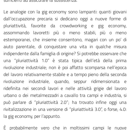
sufficienti ad assicurare la sussistenza.
Le analogie con la gig economy sono lampanti: quanti giovani
dall’occupazione precaria si dedicano oggi a nuove forme di
pluriattività, favorite da crowdworking e gig economy,
assommando lavoretti più o meno stabili, più o meno
estemporanei, che insieme consentono, magari con un po’ di
aiuto parentale, di conquistare una vita in qualche misura
indipendente dalla famiglia di origine? Si potrebbe osservare che
una “pluriattività 1.0” è stata tipica dell’età della prima
rivoluzione industriale; non è poi affatto scomparsa nell’epoca
del lavoro relativamente stabile e a tempo pieno della seconda
rivoluzione industriale, quando, seppur ridimensionata e
ridefinita nei secondi lavori e nelle attività grigie del lavoro
urbano o dei metalmezzadri a cavallo tra campi e industria, si
può parlare di “pluriattività 2.0”; ha trovato infine oggi una
rivitalizzazione in una versione di “pluriattività 3.0”, o forse, 4.0:
la gig economy, per l’appunto.
È probabilmente vero che in moltissimi campi le nuove