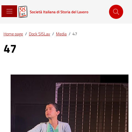
Società Italiana di Storia del Lavoro
Home page
/
Dock SISLav
/
Media
/
47
47