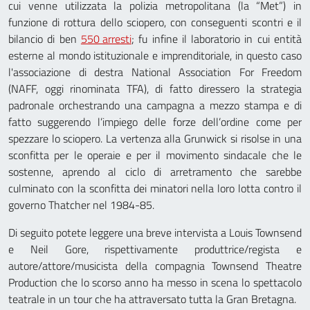
cui venne utilizzata la polizia metropolitana (la “Met”) in
funzione di rottura dello sciopero, con conseguenti scontri e il
bilancio di ben
550 arresti
; fu infine il laboratorio in cui entità
esterne al mondo istituzionale e imprenditoriale, in questo caso
l'associazione di destra National Association For Freedom
(NAFF, oggi rinominata TFA), di fatto diressero la strategia
padronale orchestrando una campagna a mezzo stampa e di
fatto suggerendo l’impiego delle forze dell’ordine come per
spezzare lo sciopero. La vertenza alla Grunwick si risolse in una
sconfitta per le operaie e per il movimento sindacale che le
sostenne, aprendo al ciclo di arretramento che sarebbe
culminato con la sconfitta dei minatori nella loro lotta contro il
governo Thatcher nel 1984-85.
Di seguito potete leggere una breve intervista a Louis Townsend
e Neil Gore, rispettivamente produttrice/regista e
autore/attore/musicista della compagnia Townsend Theatre
Production che lo scorso anno ha messo in scena lo spettacolo
teatrale in un tour che ha attraversato tutta la Gran Bretagna.