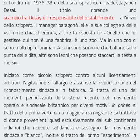
di Londra nel 1976-78 e della sua ispiratrice e leader, Jayaben
Desai. Il titolo riprende uno
scambio fra Desay e il responsabile dello stabilimento
all’inizio
dello sciopero. Il manager paragonò lei e le sue colleghe a delle
«scimmie chiacchierone», a che la risposta fu: «Quello che lei
gestisce qui non è una fabbrica, è uno zoo. Ma in uno zoo ci
sono molti tipi di animali. Alcuni sono scimmie che ballano sulla
punta delle dita, altri sono leoni che possono staccarti la testa a
morsi».
Iniziato come piccolo sciopero contro alcuni licenziamenti
arbitrari, l’agitazione si allargò e assunse la rivendicazione del
riconoscimento sindacale in fabbrica. Si tratta di uno dei
momenti periodizzanti della storia recente del movimento
operaio e sindacale britannico per diversi motivi:
in primis
, si
trattò della prima vertenza a maggioranza migrante (si trattava
di donne provenienti quasi esclusivamente dal sub continente
indiano) che ricevete solidarietà e sostegno dal movimento
sindacale “bianco"; inoltre si tratto del primo “esperimento” in