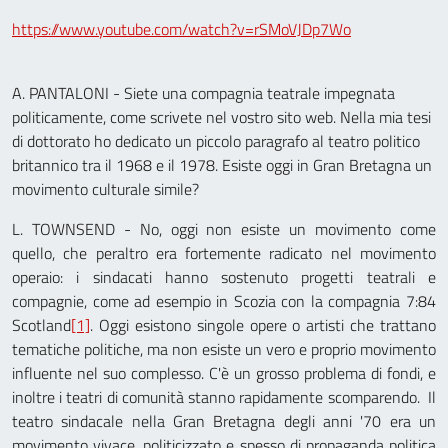
https://www.youtube.com/watch?v=rSMoVJDp7Wo
A. PANTALONI - Siete una compagnia teatrale impegnata
politicamente, come scrivete nel vostro sito web. Nella mia tesi
di dottorato ho dedicato un piccolo paragrafo al teatro politico
britannico tra il 1968 e il 1978. Esiste oggi in Gran Bretagna un
movimento culturale simile?
L. TOWNSEND - No, oggi non esiste un movimento come
quello, che peraltro era fortemente radicato nel movimento
operaio: i sindacati hanno sostenuto progetti teatrali e
compagnie, come ad esempio in Scozia con la compagnia 7:84
Scotland
[1]
. Oggi esistono singole opere o artisti che trattano
tematiche politiche, ma non esiste un vero e proprio movimento
influente nel suo complesso. C'è un grosso problema di fondi, e
inoltre i teatri di comunità stanno rapidamente scomparendo. Il
teatro sindacale nella Gran Bretagna degli anni '70 era un
movimento vivace, politicizzato e spesso di propaganda politica