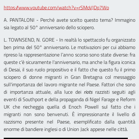
https://www.youtube.com/watch?v=rSMoVJDp7Wo
A. PANTALONI - Perché avete scelto questo tema? Immagino
sia legato al 50° anniversario dello sciopero.
L. TOWNSEND, N. GORE - In realtà lo spettacolo fu organizzato
ben prima del 50° anniversario. Le motivazioni per cui abbiamo
ripreso la rappresentazione l’anno scorso sono state diverse: fra
queste c'è sicuramente l'anniversario, ma anche la figura iconica
di Desai, il suo ruolo propositivo e il fatto che questo fu il primo
sciopero di donne migranti in Gran Bretagna col messaggio
sull'importanza del lavoro migrante nel Paese. Fattori che sono
di importanza attuale, alla luce dei
riots
razzisti seguiti agli
eventi di Southport e della propaganda di Nigel Farage e Reform
UK che riecheggia quella di Enoch Powell sul fatto che i
migranti non sono benvenuti. È impressionante il livello di
razzismo presente nel Paese, esemplificato dalla quantità
enorme di bandiere inglesi o di Union Jack appese nelle città.