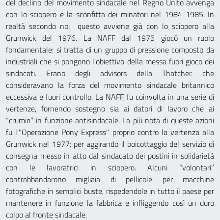
del declino del movimento sindacale nel Regno Unito avvenga
con lo sciopero e la sconfitta dei minatori nel 1984-1985. In
realtà secondo noi questo avviene già con lo sciopero alla
Grunwick del 1976. La NAFF dal 1975 giocò un ruolo
fondamentale: si tratta di un gruppo di pressione composto da
industriali che si pongono l'obiettivo della messa fuori gioco dei
sindacati. Erano degli advisors della Thatcher. che
consideravano la forza del movimento sindacale britannico
eccessiva e fuori controllo. La NAFF, fu coinvolta in una serie di
vertenze, fornendo sostegno sia ai datori di lavoro che ai
“crumiri” in funzione antisindacale. La più nota di queste azioni
fu l'"Operazione Pony Express" proprio contro la vertenza alla
Grunwick nel 1977: per aggirando il boicottaggio del servizio di
consegna messo in atto dal sindacato dei postini in solidarietà
con le lavoratrici in sciopero. Alcuni “volontari”
contrabbandarono migliaia di pellicole per macchine
fotografiche in semplici buste, rispedendole in tutto il paese per
mantenere in funzione la fabbrica e infliggendo così un duro
colpo al fronte sindacale.