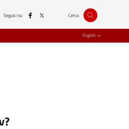
facebook
twitter
Seguici su
Cerca
English
v?