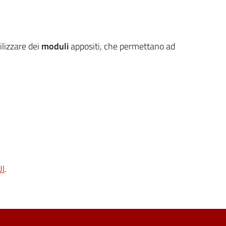
ilizzare dei
moduli
appositi, che permettano ad
I
.