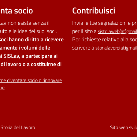
nta socio
Contribuisci
av non esiste senza il
Invia le tue segnalazioni e p
uto e le idee dei suoi soci.
per il sito a
sistolaweb(at)gmai
soci hanno diritto a ricevere
Per richieste relative alla so
tamente i volumi delle
scrivere a
storialavoro(at)gmai
i SISLav, a partecipare ai
di lavoro o a costituirne di
me diventare socio o rinnovare
one
ilità
i Storia del Lavoro
Sito web svi