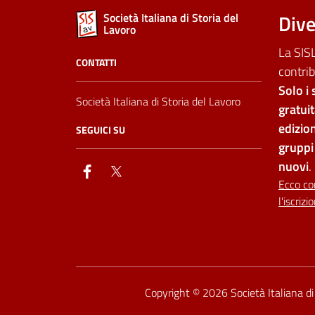
Dive
Società Italiana di Storia del
Lavoro
La SISL
CONTATTI
contrib
Solo i 
Società Italiana di Storia del Lavoro
gratui
edizion
SEGUICI SU
gruppi 
nuovi
.
facebook
twitter
Ecco co
l'iscrizi
Dichiarazione di accessib
Copyright © 2026
Società Italiana d