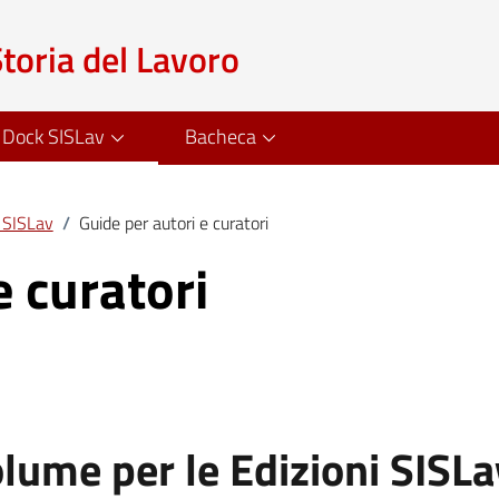
Storia del Lavoro
Dock SISLav
Bacheca
i SISLav
/
Guide per autori e curatori
e curatori
lume per le Edizioni SISLa