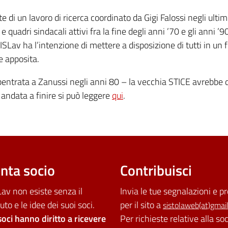
e di un lavoro di ricerca coordinato da Gigi Falossi negli ulti
 e quadri sindacali attivi fra la fine degli anni ’70 e gli anni ’
ISLav ha l’intenzione di mettere a disposizione di tutti in u
e apposita.
entrata a Zanussi negli anni 80 – la vecchia STICE avrebbe do
 andata a finire si può leggere
qui
.
nta socio
Contribuisci
av non esiste senza il
Invia le tue segnalazioni e p
uto e le idee dei suoi soci.
per il sito a
sistolaweb(at)gmai
soci hanno diritto a ricevere
Per richieste relative alla so