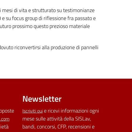
mi mesi di vita e strutturato su testimonianze
90 e su focus group di riflessione fra passato e
n futuro prossimo questo prezioso materiale
vuto riconvertirsi alla produzione di pannelli
Newsletter
roposte
e ricevi informazioni ogni
Iscriviti qui
mese sulle attività della SISLav,
l.com
cietà
bandi, concorsi, CFP, recensioni e