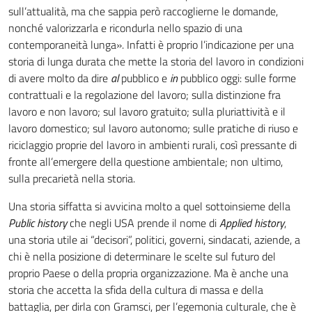
sull’attualità, ma che sappia però raccoglierne le domande,
nonché valorizzarla e ricondurla nello spazio di una
contemporaneità lunga». Infatti è proprio l’indicazione per una
storia di lunga durata che mette la storia del lavoro in condizioni
di avere molto da dire
al
pubblico e
in
pubblico oggi: sulle forme
contrattuali e la regolazione del lavoro; sulla distinzione fra
lavoro e non lavoro; sul lavoro gratuito; sulla pluriattività e il
lavoro domestico; sul lavoro autonomo; sulle pratiche di riuso e
riciclaggio proprie del lavoro in ambienti rurali, così pressante di
fronte all’emergere della questione ambientale; non ultimo,
sulla precarietà nella storia.
Una storia siffatta si avvicina molto a quel sottoinsieme della
Public history
che negli USA prende il nome di
Applied history
,
una storia utile ai “decisori”, politici, governi, sindacati, aziende, a
chi è nella posizione di determinare le scelte sul futuro del
proprio Paese o della propria organizzazione. Ma è anche una
storia che accetta la sfida della cultura di massa e della
battaglia, per dirla con Gramsci, per l’egemonia culturale, che è