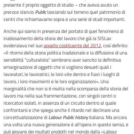
presente il proprio oggetto di studio – che aveva avuto un
precoce slancio
Public
lasciando sul terreno quel patrimonio di
centri che richiamavamo sopra e una serie di studi importanti.
Anche qui siamo in presenza del portato di quel fenomeno di
inabissamento della storia del lavoro che già la SISLav
evidenziava nel suo
appello costituente del 2012
, così definito:
«Il ritorno della storia politica tradizionale e la diffusione di una
sensibilità “culturalista” sembrano aver sancito la definitiva
emarginazione di oggetti che si vogliono desueti quali i
lavoratori, le lavoratrici, le loro vite dentro e fuori i luoghi di
lavoro, i loro movimenti e le loro organizzazioni». Una
marginalità che non si è risolta nella scomparsa della storia del
lavoro ma nella sua frammentazione, con singoli centri o
ricercatori isolati, in assenza di un circuito dentro al quale
confrontarsi e che spiega anche il ritardo nel declinare una
concettualizzazione di
Labour Public history
italiana. Ma ancora
una volta una nuova generazione è all’opera in questo senso, e
può giovarsi dei risultati prodotti nel mondo dalla «Labour