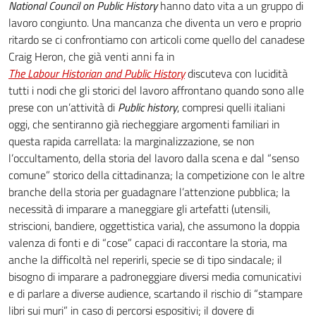
National Council on Public History
hanno dato vita a un gruppo di
lavoro congiunto. Una mancanza che diventa un vero e proprio
ritardo se ci confrontiamo con articoli come quello del canadese
Craig Heron, che già venti anni fa in
The Labour Historian and Public History
discuteva con lucidità
tutti i nodi che gli storici del lavoro affrontano quando sono alle
prese con un’attività di
Public history
, compresi quelli italiani
oggi, che sentiranno già riecheggiare argomenti familiari in
questa rapida carrellata: la marginalizzazione, se non
l’occultamento, della storia del lavoro dalla scena e dal “senso
comune” storico della cittadinanza; la competizione con le altre
branche della storia per guadagnare l’attenzione pubblica; la
necessità di imparare a maneggiare gli artefatti (utensili,
striscioni, bandiere, oggettistica varia), che assumono la doppia
valenza di fonti e di “cose” capaci di raccontare la storia, ma
anche la difficoltà nel reperirli, specie se di tipo sindacale; il
bisogno di imparare a padroneggiare diversi media comunicativi
e di parlare a diverse audience, scartando il rischio di “stampare
libri sui muri” in caso di percorsi espositivi; il dovere di