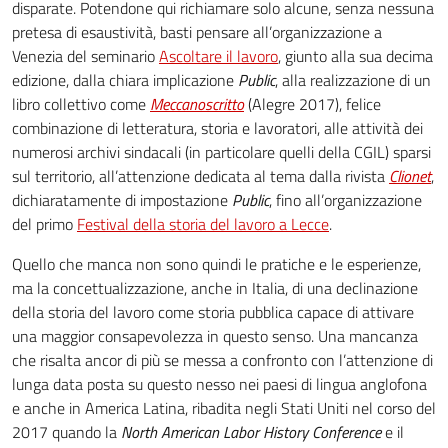
disparate. Potendone qui richiamare solo alcune, senza nessuna
pretesa di esaustività, basti pensare all’organizzazione a
Venezia del seminario
Ascoltare il lavoro
, giunto alla sua decima
edizione, dalla chiara implicazione
Public
, alla realizzazione di un
libro collettivo come
Meccanoscritto
(Alegre 2017), felice
combinazione di letteratura, storia e lavoratori, alle attività dei
numerosi archivi sindacali (in particolare quelli della CGIL) sparsi
sul territorio, all’attenzione dedicata al tema dalla rivista
Clionet
,
dichiaratamente di impostazione
Public
, fino all’organizzazione
del primo
Festival della storia del lavoro a Lecce
.
Quello che manca non sono quindi le pratiche e le esperienze,
ma la concettualizzazione, anche in Italia, di una declinazione
della storia del lavoro come storia pubblica capace di attivare
una maggior consapevolezza in questo senso. Una mancanza
che risalta ancor di più se messa a confronto con l’attenzione di
lunga data posta su questo nesso nei paesi di lingua anglofona
e anche in America Latina, ribadita negli Stati Uniti nel corso del
2017 quando la
North American Labor History Conference
e il