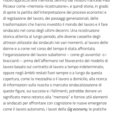
nuovo approccio alla memoria, definito dal filosofo francese Paul
Ricoeur come «memoria-ricostruzione», e quindi storia, in grado
di aprire la partita dell’interpretazione dei processi economici e
di regolazione del lavoro, dei passaggi generazionali, delle
trasformazioni che hanno investito il mondo del lavoro e il fare
sindacato nel corso degli ultimi decenni. Una ricostruzione
storica attenta al lungo periodo, alle diverse cassette degli
attrezzi utilizzate dai sindacati nei vari momenti, al lavoro delle
donne e a come nel corso del tempo è stata affrontata
l’organizzazione del lavoro subalterno – come gli avventizi o i
braccianti – prima dell’affermarsi nel Novecento del modello di
lavoro basato sul contratto di lavoro a tempo indeterminato,
oppure negli ámbiti restati fuori sempre o a lungo da questa
copertura, come la mezzadria o il lavoro a domicilio, alla ricerca
di informazioni sulla riuscita o mancata sindacalizzazione di
queste figure, sui successi e i fallimenti, potrebbe donare un
significato meno retorico alla “memoria” e fornire utili elementi
ai sindacati per affrontare con cognizione le nuove emergenze
come il lavoro autonomo, i lavori della
Gig economy
, le pratiche