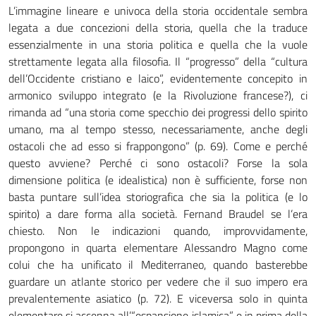
L’immagine lineare e univoca della storia occidentale sembra
legata a due concezioni della storia, quella che la traduce
essenzialmente in una storia politica e quella che la vuole
strettamente legata alla filosofia. Il “progresso” della “cultura
dell’Occidente cristiano e laico”, evidentemente concepito in
armonico sviluppo integrato (e la Rivoluzione francese?), ci
rimanda ad “una storia come specchio dei progressi dello spirito
umano, ma al tempo stesso, necessariamente, anche degli
ostacoli che ad esso si frappongono” (p. 69). Come e perché
questo avviene? Perché ci sono ostacoli? Forse la sola
dimensione politica (e idealistica) non è sufficiente, forse non
basta puntare sull’idea storiografica che sia la politica (e lo
spirito) a dare forma alla società. Fernand Braudel se l’era
chiesto. Non le indicazioni quando, improvvidamente,
propongono in quarta elementare Alessandro Magno come
colui che ha unificato il Mediterraneo, quando basterebbe
guardare un atlante storico per vedere che il suo impero era
prevalentemente asiatico (p. 72). E viceversa solo in quinta
elementare si accenna all’“espansione islamica” e in prima della