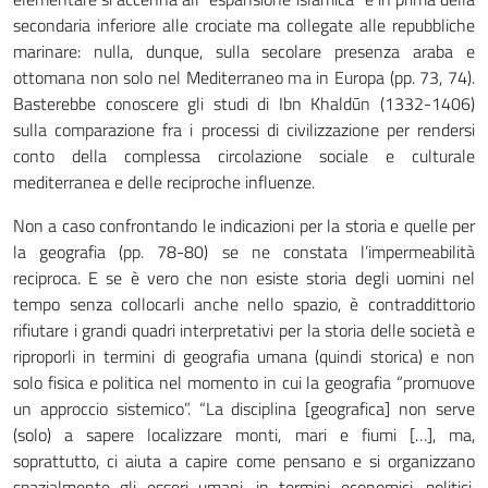
secondaria inferiore alle crociate ma collegate alle repubbliche
marinare: nulla, dunque, sulla secolare presenza araba e
ottomana non solo nel Mediterraneo ma in Europa (pp. 73, 74).
Basterebbe conoscere gli studi di Ibn Khaldūn (1332-1406)
sulla comparazione fra i processi di civilizzazione per rendersi
conto della complessa circolazione sociale e culturale
mediterranea e delle reciproche influenze.
Non a caso confrontando le indicazioni per la storia e quelle per
la geografia (pp. 78-80) se ne constata l’impermeabilità
reciproca. E se è vero che non esiste storia degli uomini nel
tempo senza collocarli anche nello spazio, è contraddittorio
rifiutare i grandi quadri interpretativi per la storia delle società e
riproporli in termini di geografia umana (quindi storica) e non
solo fisica e politica nel momento in cui la geografia “promuove
un approccio sistemico”. “La disciplina [geografica] non serve
(solo) a sapere localizzare monti, mari e fiumi […], ma,
soprattutto, ci aiuta a capire come pensano e si organizzano
spazialmente gli esseri umani, in termini economici, politici,