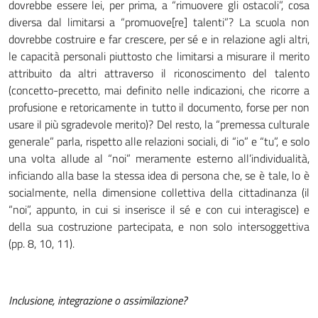
dovrebbe essere lei, per prima, a “rimuovere gli ostacoli”, cosa
diversa dal limitarsi a “promuove[re] talenti”? La scuola non
dovrebbe costruire e far crescere, per sé e in relazione agli altri,
le capacità personali piuttosto che limitarsi a misurare il merito
attribuito da altri attraverso il riconoscimento del talento
(concetto-precetto, mai definito nelle indicazioni, che ricorre a
profusione e retoricamente in tutto il documento, forse per non
usare il più sgradevole merito)? Del resto, la “premessa culturale
generale” parla, rispetto alle relazioni sociali, di “io” e “tu”, e solo
una volta allude al “noi” meramente esterno all’individualità,
inficiando alla base la stessa idea di persona che, se è tale, lo è
socialmente, nella dimensione collettiva della cittadinanza (il
“noi”, appunto, in cui si inserisce il sé e con cui interagisce) e
della sua costruzione partecipata, e non solo intersoggettiva
(pp. 8, 10, 11).
Inclusione, integrazione o assimilazione?