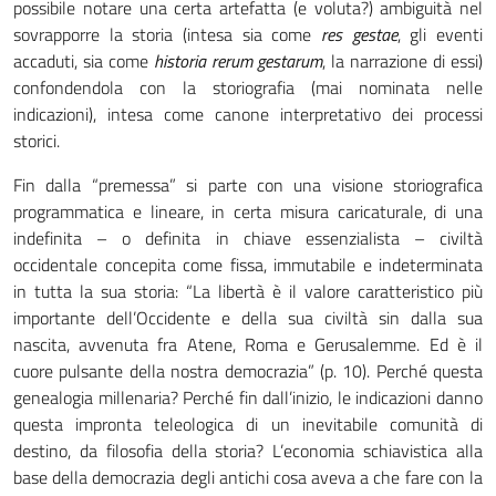
possibile notare una certa artefatta (e voluta?) ambiguità nel
sovrapporre la storia (intesa sia come
res gestae
, gli eventi
accaduti, sia come
historia rerum gestarum
, la narrazione di essi)
confondendola con la storiografia (mai nominata nelle
indicazioni), intesa come canone interpretativo dei processi
storici.
Fin dalla “premessa” si parte con una visione storiografica
programmatica e lineare, in certa misura caricaturale, di una
indefinita – o definita in chiave essenzialista – civiltà
occidentale concepita come fissa, immutabile e indeterminata
in tutta la sua storia: “La libertà è il valore caratteristico più
importante dell’Occidente e della sua civiltà sin dalla sua
nascita, avvenuta fra Atene, Roma e Gerusalemme. Ed è il
cuore pulsante della nostra democrazia” (p. 10). Perché questa
genealogia millenaria? Perché fin dall’inizio, le indicazioni danno
questa impronta teleologica di un inevitabile comunità di
destino, da filosofia della storia? L’economia schiavistica alla
base della democrazia degli antichi cosa aveva a che fare con la