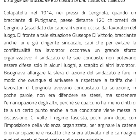
Il sangue del bracciante e la nascita di una coscienza collettiva
Colapatella nel 1914, nei pressi di Cerignola, quando un
bracciante di Putignano, paese distante 120 chilometri da
Cerignola (assoldato dai caporali) venne ucciso dai lavoratori del
luogo. Di fronte a tale situazione Giuseppe Di Vittorio, bracciante
anche lui e già dirigente sindacale, capì che per evitare la
conflittualità tra lavoratori occorreva un grande sforzo
organizzativo: il sindacato e le sue conquiste non potevano
essere difese solo in alcuni luoghi, a scapito di altri lavoratori.
Bisognava allargare la sfera di azione del sindacato e fare in
modo che ovunque si arrivasse a rispettare la tariffa che i
lavoratori di Cerignola avevano conquistato. La soluzione, in
poche parole, non era difendere se stessi, ma sostenere
l’emancipazione degli altri, perché se qualcuno ha meno diritti di
te a un certo punto anche la tua condizione viene messa in
discussione. Ci volle il regime fascista, pochi anni dopo, con
l’imposizione della violenza organizzata, per arginare la catena
di emancipazione e riscatto che si era attivata nelle campagne