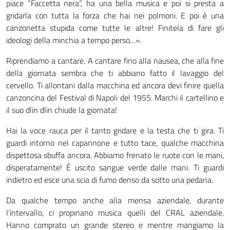
piace “Faccetta nera”, ha una bella musica e poi si presta a
gridarla con tutta la forza che hai nei polmoni. E poi è una
canzonetta stupida come tutte le altre! Finitela di fare gli
ideologi della minchia a tempo perso…».
Riprendiamo a cantare. A cantare fino alla nausea, che alla fine
della giornata sembra che ti abbiano fatto il lavaggio del
cervello. Ti allontani dalla macchina ed ancora devi finire quella
canzoncina del Festival di Napoli del 1955. Marchi il cartellino e
il suo dlin dlin chiude la giornata!
Hai la voce rauca per il tanto gridare e la testa che ti gira. Ti
guardi intorno nel capannone e tutto tace, qualche macchina
dispettosa sbuffa ancora. Abbiamo frenato le ruote con le mani,
disperatamente! È uscito sangue verde dalle mani. Ti guardi
indietro ed esce una scia di fumo denso da sotto una pedana.
Da qualche tempo anche alla mensa aziendale, durante
l’intervallo, ci propinano musica quelli del CRAL aziendale.
Hanno comprato un grande stereo e mentre mangiamo la