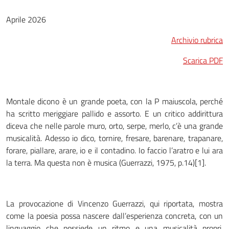
Aprile 2026
Archivio rubrica
Scarica PDF
Montale dicono è un grande poeta, con la P maiuscola, perché
ha scritto meriggiare pallido e assorto. E un critico addirittura
diceva che nelle parole muro, orto, serpe, merlo, c’è una grande
musicalità. Adesso io dico, tornire, fresare, barenare, trapanare,
forare, piallare, arare, io e il contadino. Io faccio l’aratro e lui ara
la terra. Ma questa non è musica (Guerrazzi, 1975, p.14)[1].
La provocazione di Vincenzo Guerrazzi, qui riportata, mostra
come la poesia possa nascere dall’esperienza concreta, con un
linguaggio che possiede un ritmo e una musicalità propri,