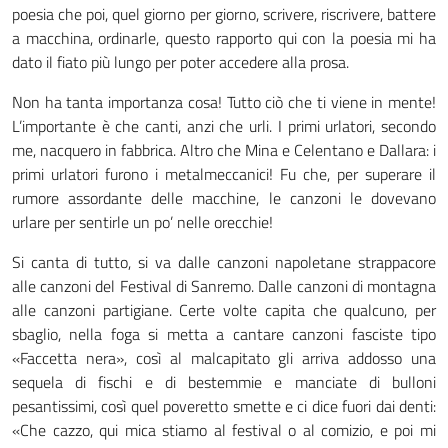
poesia che poi, quel giorno per giorno, scrivere, riscrivere, battere
a macchina, ordinarle, questo rapporto qui con la poesia mi ha
dato il fiato più lungo per poter accedere alla prosa.
Non ha tanta importanza cosa! Tutto ciò che ti viene in mente!
L’importante è che canti, anzi che urli. I primi urlatori, secondo
me, nacquero in fabbrica. Altro che Mina e Celentano e Dallara: i
primi urlatori furono i metalmeccanici! Fu che, per superare il
rumore assordante delle macchine, le canzoni le dovevano
urlare per sentirle un po’ nelle orecchie!
Si canta di tutto, si va dalle canzoni napoletane strappacore
alle canzoni del Festival di Sanremo. Dalle canzoni di montagna
alle canzoni partigiane. Certe volte capita che qualcuno, per
sbaglio, nella foga si metta a cantare canzoni fasciste tipo
«Faccetta nera», così al malcapitato gli arriva addosso una
sequela di fischi e di bestemmie e manciate di bulloni
pesantissimi, così quel poveretto smette e ci dice fuori dai denti:
«Che cazzo, qui mica stiamo al festival o al comizio, e poi mi