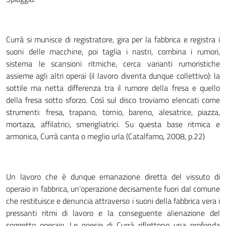
Currà si munisce di registratore, gira per la fabbrica e registra i
suoni delle macchine, poi taglia i nastri, combina i rumori,
sistema le scansioni ritmiche, cerca varianti rumoristiche
assieme agli altri operai (il lavoro diventa dunque collettivo): la
sottile ma netta differenza tra il rumore della fresa e quello
della fresa sotto sforzo. Così sul disco troviamo elencati come
strumenti: fresa, trapano, tornio, bareno, alesatrice, piazza,
mortaza, affilatrici, smerigliatrici. Su questa base ritmica e
armonica, Currà canta o meglio urla (Catalfamo
,
2008, p.22)
Un lavoro che è dunque emanazione diretta del vissuto di
operaio in fabbrica, un’operazione decisamente fuori dal comune
che restituisce e denuncia attraverso i suoni della fabbrica vera i
pressanti ritmi di lavoro e la conseguente alienazione del
soggetto operaio. Le poesie di Currà riflettono una profonda