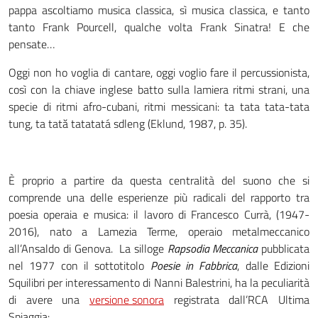
pappa ascoltiamo musica classica, sì musica classica, e tanto
tanto Frank Pourcell, qualche volta Frank Sinatra! E che
pensate…
Oggi non ho voglia di cantare, oggi voglio fare il percussionista,
così con la chiave inglese batto sulla lamiera ritmi strani, una
specie di ritmi afro-cubani, ritmi messicani: ta tata tata-tata
tung, ta tată tatatatá sdleng (Eklund, 1987, p. 35).
È proprio a partire da questa centralità del suono che si
comprende una delle esperienze più radicali del rapporto tra
poesia operaia e musica: il lavoro di Francesco Currà, (1947-
2016), nato a Lamezia Terme, operaio metalmeccanico
all’Ansaldo di Genova. La silloge
Rapsodia Meccanica
pubblicata
nel 1977 con il sottotitolo
Poesie in Fabbrica
, dalle Edizioni
Squilibri per interessamento di Nanni Balestrini, ha la peculiarità
di avere una
versione sonora
registrata dall’RCA Ultima
Spiaggia: