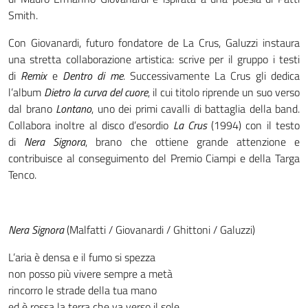
Smith.
Con Giovanardi, futuro fondatore de La Crus, Galuzzi instaura
una stretta collaborazione artistica: scrive per il gruppo i testi
di
Remix
e
Dentro di me
. Successivamente La Crus gli dedica
l’album
Dietro la curva del cuore
, il cui titolo riprende un suo verso
dal brano
Lontano
, uno dei primi cavalli di battaglia della band.
Collabora inoltre al disco d’esordio
La Crus
(1994) con il testo
di
Nera Signora
, brano che ottiene grande attenzione e
contribuisce al conseguimento del Premio Ciampi e della Targa
Tenco.
Nera Signora
(Malfatti / Giovanardi / Ghittoni / Galuzzi)
L’aria è densa e il fumo si spezza
non posso più vivere sempre a metà
rincorro le strade della tua mano
ed è rossa la terra che va verso il sole