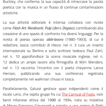
Buckley, che conferma la sua capacità di intrecciare la parola
poetica con la musica in un flusso di continue contaminazioni
artistiche.
La sua attività editoriale è intensa: collabora con riviste
come
Flash Art
,
Rendiconti
,
Pulp Libri
e
Dispacci
, contribuendo alla
creazione di uno spazio di confronto tra diversi linguaggi. Per la
rivista di poesia operaia
abiti-lavoro
(1980-1993), di cui è
redattore, lascia contributi di rilievo: nel n. 3 cura un inserto
internazionale su Berlino e sullo scrittore tedesco Paul Zahl;
nel n. 10 approfondisce la scena musicale inglese; nel n.
12 dedica un ampio lavoro alla filmografia di Wim Wenders;
nel n. 13 racconta l’incontro con il poeta cheyenne Lance
Henson, pubblicando una sua conferenza registrata
completamente nel walkman chiuso in tasca.
Parallelamente, Galuzzi gestisce spazi indipendenti come il
locale Lenz, che ospita gruppi fra cui
The Carnival of Fools
, rock
band milanese attiva dal 1988 al 1994, nata su iniziativa
di Mauro Ermanno Giovanardi e ispirata a una poesia di Patti