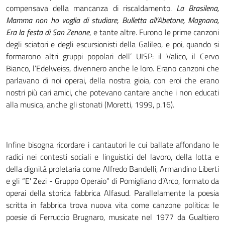
compensava della mancanza di riscaldamento.
La Brasilena,
Mamma non ho voglia di studiare, Bulletta all’Abetone, Magnana,
Era la festa di San Zenone
, e tante altre. Furono le prime canzoni
degli sciatori e degli escursionisti della Galileo, e poi, quando si
formarono altri gruppi popolari dell’ UISP: il Valico, il Cervo
Bianco, l’Edelweiss, divennero anche le loro. Erano canzoni che
parlavano di noi operai, della nostra gioia, con eroi che erano
nostri più cari amici, che potevano cantare anche i non educati
alla musica, anche gli stonati (Moretti, 1999, p.16).
Infine bisogna ricordare i cantautori le cui ballate affondano le
radici nei contesti sociali e linguistici del lavoro, della lotta e
della dignità proletaria come Alfredo Bandelli, Armandino Liberti
e gli “E' Zezi - Gruppo Operaio” di Pomigliano d’Arco, formato da
operai della storica fabbrica Alfasud. Parallelamente la poesia
scritta in fabbrica trova nuova vita come canzone politica: le
poesie di Ferruccio Brugnaro, musicate nel 1977 da Gualtiero