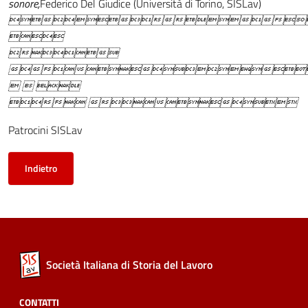
sonore,
Federico Del Giudice (Università di Torino, SISLav)




  
 
Patrocini SISLav
Indietro
Società Italiana di Storia del Lavoro
CONTATTI