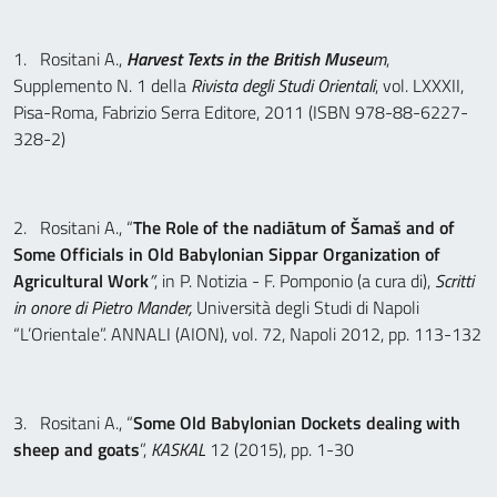
1. Rositani A.,
Harvest Texts in the British Museu
m
,
Supplemento N. 1 della
Rivista degli Studi Orientali
, vol. LXXXII,
Pisa-Roma, Fabrizio Serra Editore, 2011 (ISBN 978-88-6227-
328-2)
2. Rositani A., “
The Role of the nadiātum of Šamaš and of
Some Officials in Old Babylonian Sippar Organization of
Agricultural Work
”
, in P. Notizia - F. Pomponio (a cura di),
Scritti
in onore di Pietro Mander,
Università degli Studi di Napoli
“L’Orientale”. ANNALI (AION), vol. 72, Napoli 2012, pp. 113-132
3. Rositani A., “
Some Old Babylonian Dockets dealing with
sheep and goats
”,
KASKAL
12 (2015), pp. 1-30