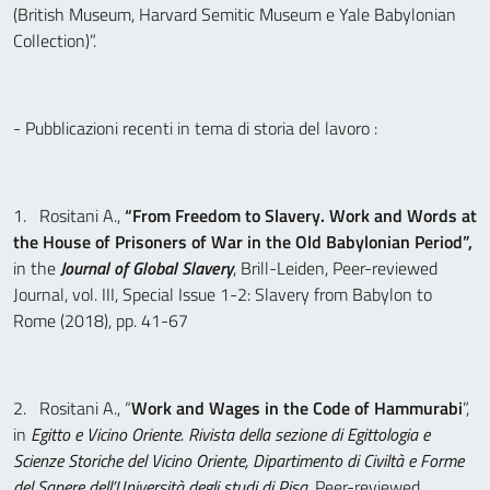
(British Museum, Harvard Semitic Museum e Yale Babylonian
Collection)”.
- Pubblicazioni recenti in tema di storia del lavoro :
1. Rositani A.,
“From Freedom to Slavery. Work and Words at
the House of Prisoners of War in the Old Babylonian Period”,
in the
Journal of Global Slavery
, Brill-Leiden, Peer-reviewed
Journal, vol. III, Special Issue 1-2: Slavery from Babylon to
Rome (2018), pp. 41-67
2. Rositani A., “
Work and Wages in the Code of Hammurabi
”,
in
Egitto e Vicino Oriente. Rivista della sezione di Egittologia e
Scienze Storiche del Vicino Oriente, Dipartimento di Civiltà e Forme
del Sapere dell’Università degli studi di Pisa
, Peer-reviewed