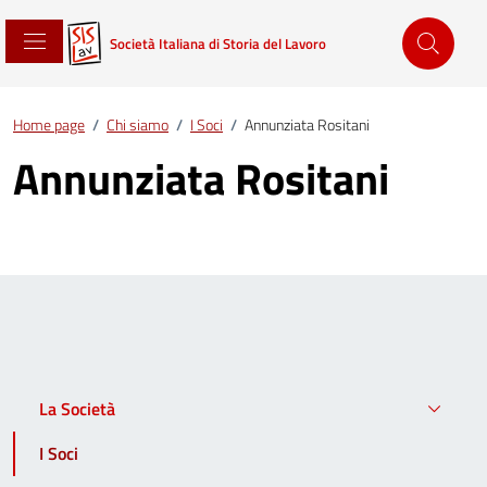
Società Italiana di Storia del Lavoro
Home page
/
Chi siamo
/
I Soci
/
Annunziata Rositani
Annunziata Rositani
La Società
I Soci