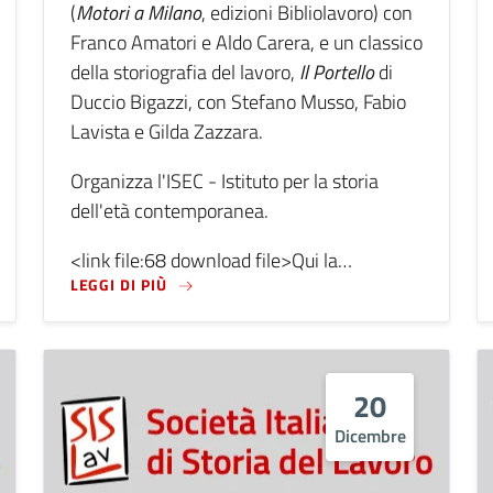
(
Motori a Milano
, edizioni Bibliolavoro) con
Franco Amatori e Aldo Carera, e un classico
della storiografia del lavoro,
Il Portello
di
Duccio Bigazzi, con Stefano Musso, Fabio
Lavista e Gilda Zazzara.
Organizza l'ISEC - Istituto per la storia
dell'età contemporanea.
<link file:68 download file>Qui la…
TRIA: MOSTRA DELLA FOTOTECA ANSALDO
LEGGI DI PIÙ SU SESTO SAN GIOVANNI, AL
LEGGI DI PIÙ
20
Dicembre