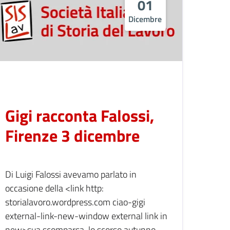
01
Dicembre
Gigi racconta Falossi,
Firenze 3 dicembre
Di Luigi Falossi avevamo parlato in
occasione della <link http:
storialavoro.wordpress.com ciao-gigi
external-link-new-window external link in
new>sua scomparsa, lo scorso autunno.