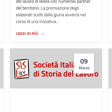
del lavoro di Biella con numerosi partner
del territorio.
La premiazione degli
elaborati scelti dalla giuria avverrà nel
corso di una iniziativa…
NNI: OPERAI DOPO LA CLASSE OPERAIA
LEGGI DI PIÙ SU CORTO BIELLESE: CONCO
LEGGI DI PIÙ
09
Marzo