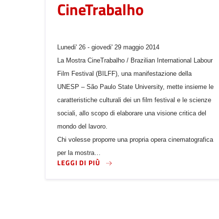
CineTrabalho
Lunedi' 26 - giovedi' 29 maggio 2014
La Mostra CineTrabalho / Brazilian International Labour
Film Festival (BILFF), una manifestazione della
UNESP – São Paulo State University, mette insieme le
caratteristiche culturali dei un film festival e le scienze
sociali, allo scopo di elaborare una visione critica del
mondo del lavoro.
Chi volesse proporre una propria opera cinematografica
per la mostra…
LEGGI DI PIÙ SU THE 2014 BRAZI
LEGGI DI PIÙ