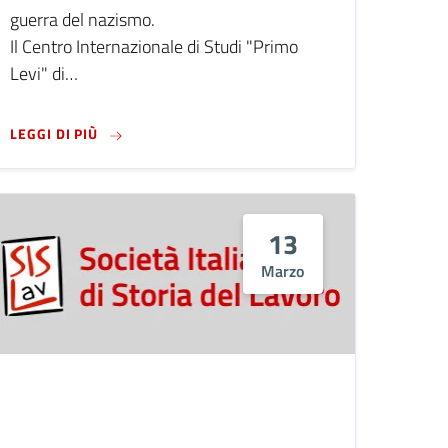
guerra del nazismo.
Il Centro Internazionale di Studi "Primo
Levi" di…
RSO VIDEO SUL TESSILE
LEGGI DI PIÙ SU UN DOCUMENTARIO SU PRIMO LEV
LEGGI DI PIÙ
13
Marzo