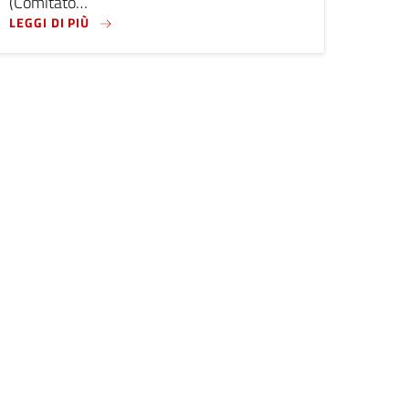
(Comitato…
 WORKERS’ WAR
LEGGI DI PIÙ SU FIGLI DEL '48 A LIVORNO, 19 MAR
LEGGI DI PIÙ