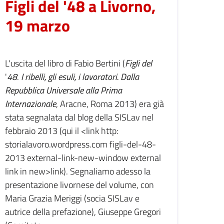
Figli del '48 a Livorno,
19 marzo
L'uscita del libro di Fabio Bertini (
Figli del
'
48
.
I ribelli, gli esuli, i lavoratori. Dalla
Repubblica Universale alla Prima
Internazionale
, Aracne, Roma 2013) era già
stata segnalata dal blog della SISLav nel
febbraio 2013 (qui il <link http:
storialavoro.wordpress.com figli-del-48-
2013 external-link-new-window external
link in new>link). Segnaliamo adesso la
presentazione livornese del volume, con
Maria Grazia Meriggi (socia SISLav e
autrice della prefazione), Giuseppe Gregori