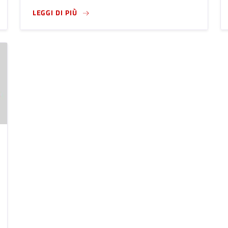
MNS - BARBICAN CENTRE, LONDRA, 9 MARZO 2014
LEGGI DI PIÙ SU ATLANTIS - THE WOMEN
LEGGI DI PIÙ