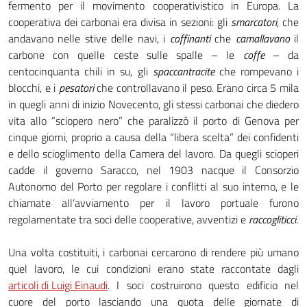
fermento per il movimento cooperativistico in Europa. La
cooperativa dei carbonai era divisa in sezioni: gli
smarcatori
, che
andavano nelle stive delle navi, i
coffinanti
che
camallavano
il
carbone con quelle ceste sulle spalle – le
coffe
– da
centocinquanta chili in su, gli
spaccantracite
che rompevano i
blocchi, e i
pesatori
che controllavano il peso. Erano circa 5 mila
in quegli anni di inizio Novecento, gli stessi carbonai che diedero
vita allo “sciopero nero” che paralizzò il porto di Genova per
cinque giorni, proprio a causa della “libera scelta” dei confidenti
e dello scioglimento della Camera del lavoro. Da quegli scioperi
cadde il governo Saracco, nel 1903 nacque il Consorzio
Autonomo del Porto per regolare i conflitti al suo interno, e le
chiamate all’avviamento per il lavoro portuale furono
regolamentate tra soci delle cooperative, avventizi e
raccogliticci
.
Una volta costituiti, i carbonai cercarono di rendere più umano
quel lavoro, le cui condizioni erano state raccontate dagli
articoli di Luigi Einaudi
. I soci costruirono questo edificio nel
cuore del porto lasciando una quota delle giornate di