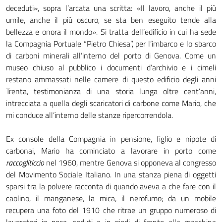
deceduti», sopra l’arcata una scritta: «Il lavoro, anche il più
umile, anche il più oscuro, se sta ben eseguito tende alla
bellezza e onora il mondo». Si tratta dell’edificio in cui ha sede
la Compagnia Portuale “Pietro Chiesa”, per l’imbarco e lo sbarco
di carboni minerali all’interno del porto di Genova. Come un
museo chiuso al pubblico i documenti d’archivio e i cimeli
restano ammassati nelle camere di questo edificio degli anni
Trenta, testimonianza di una storia lunga oltre cent’anni,
intrecciata a quella degli scaricatori di carbone come Mario, che
mi conduce all’interno delle stanze ripercorrendola.
Ex console della Compagnia in pensione, figlio e nipote di
carbonai, Mario ha cominciato a lavorare in porto come
raccogliticcio
nel 1960, mentre Genova si opponeva al congresso
del Movimento Sociale Italiano. In una stanza piena di oggetti
sparsi tra la polvere racconta di quando aveva a che fare con il
caolino, il manganese, la mica, il nerofumo; da un mobile
recupera una foto del 1910 che ritrae un gruppo numeroso di