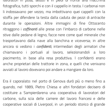
lavoratori in posa, seduti e in piedi di fronte alla macchina
fotografica, tutti sporchi e con il cappello in testa. I carbonai non
li indossavano per vezzo, ma imbottivano quei cappelli con la
stoffa per difendere la testa dalla caduta dei pezzi di antracite
durante le operazioni. Altre immagini di fine Ottocento
ritraggono i
coffinanti
alle prese con l’imbarco di carbone nelle
stive dalle pedane di legno, facce nere come quel minerale che
trasportavano dalla nave alla banchina e viceversa; in altre
ancora si vedono i
confidenti
, intermediari degli armatori che
chiamavano i portuali al lavoro, selezionandoli a loro
piacimento, in base alla resa produttiva. I confidenti erano
anche proprietari delle trattorie in zona, e quelli che venivano
avviati al lavoro dovevano poi andare a mangiare da loro.
Era il caporalato: nel porto di Genova durò più o meno fino a
quando, nel 1889, Pietro Chiesa e altri fondatori decisero di
costituire a Sampierdarena una cooperativa di lavoratori del
carbone, sulla scia delle camere del lavoro francesi e delle
cooperative sociali di Liverpool, in un periodo storico di grande