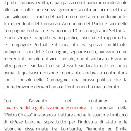
Il porto cambiava volto, di pari passo con il panorama industriale
alle sue spalle, non senza generare scontri politici rispetto al
suo sviluppo – il ruolo del partito comunista era predominante.
Tra dipendenti del Consorzio Autonomo del Porto e soci delle
Compagnie Portuali ne erano circa 10 mila negli anni Settanta,
e non sempre i rapporti erano pacifici, così come il rapporto tra
le Compagnie Portuali e il sindacato era spesso conflittuale,
ambiguo. I soci delle Compagnie, seppur iscritti, avevano come
referenti il console e il vice-console, non il sindacato. Erano in
altre parole il sindacato di se stessi. Il sindacato, dal suo canto,
prima di qualsiasi decisione importante andava a confrontarsi
con i consoli delle Compagnie: una prassi politica che la
confederazione dei vari Lama e Trentin non ha mai tollerato.
Con l’avvento del container e
l’avanzare della globalizzazione economica
i carbonai della
“Pietro Chiesa” iniziarono a trattare anche lo sbarco e l’imbarco
di
rinfuse
bianche, soprattutto per l’industria di stato e le
fabbriche disseminate tra Lombardia, Piemonte ed Emilia