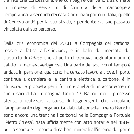
tramite una concessione, e le compagnie venivano trasformate
in imprese di servizi o di fornitura della manodopera
temporanea, a seconda dei casi. Come ogni porto in Italia, quello
di Genova andò per la sua strada, dipendente dal suo passato,
vincolata dal suo percorso.
Dalla crisi economica del 2008 la Compagnia dei carbonai
resiste a fatica all’estinzione, è in balia del mercato del
trasporto di
rinfuse
, che al porto di Genova negli ultimi anni è
calato in maniera vertiginosa. Una parte dei soci con il tempo è
andata in pensione, qualcuno ha cercato lavoro altrove. Il porto
continua a cambiare e la centrale elettrica, a carbone, è in
chiusura. La proposta per il futuro è quella di un accorpamento
con i soci della Compagnia Unica “P. Batini”, ma il processo
stenta a realizzarsi a causa di leggi vigenti che vincolano
l’ampliamento degli organici. Guidati dal console Tirreno Bianchi,
sono ancora una trentina i carbonai nella Compagnia Portuale
“Pietro Chiesa”, nata ufficialmente con atto notarile nel 1889,
per lo sbarco e l’imbarco di carboni minerali all’interno del porto