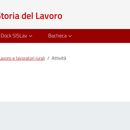
Storia del Lavoro
Dock SISLav
Bacheca
avoro e lavoratori rurali
/
Attività