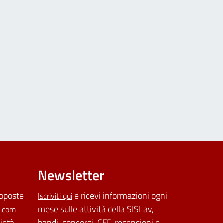
Newsletter
roposte
e ricevi informazioni ogni
Iscriviti qui
mese sulle attività della SISLav,
l.com
cietà
bandi, concorsi, CFP, recensioni e