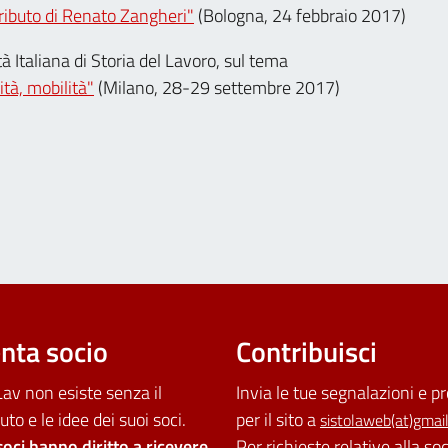
ntributo di Renato Zangheri"
(Bologna, 24 febbraio 2017)
 Italiana di Storia del Lavoro, sul tema
ità, mobilità"
(Milano, 28-29 settembre 2017)
nta socio
Contribuisci
av non esiste senza il
Invia le tue segnalazioni e p
uto e le idee dei suoi soci.
per il sito a
sistolaweb(at)gmai
soci hanno diritto a ricevere
Per richieste relative alla so