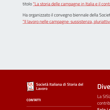
titolo
"La storia delle campagne in Italia e il co
Ha organizzato il convegno biennale della Società
"Il lavoro nelle campagne: sussistenza, pluriattiv
Dive
Società Italiana di Storia del
Lavoro
La SISL
CONTATTI
contrib
Solo i 