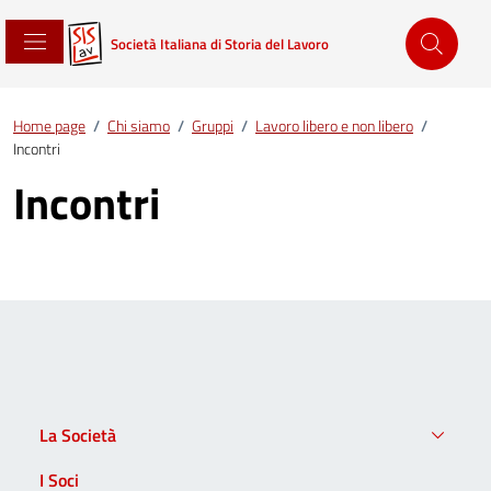
Società Italiana di Storia del Lavoro
Home page
/
Chi siamo
/
Gruppi
/
Lavoro libero e non libero
/
Incontri
Incontri
La Società
I Soci