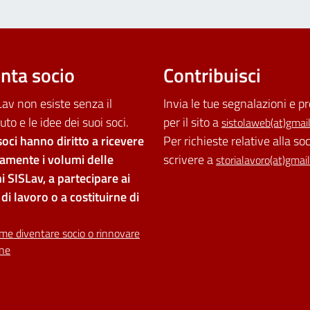
nta socio
Contribuisci
av non esiste senza il
Invia le tue segnalazioni e p
uto e le idee dei suoi soci.
per il sito a
sistolaweb(at)gmai
soci hanno diritto a ricevere
Per richieste relative alla so
tamente i volumi delle
scrivere a
storialavoro(at)gmai
i SISLav, a partecipare ai
di lavoro o a costituirne di
me diventare socio o rinnovare
one
ilità