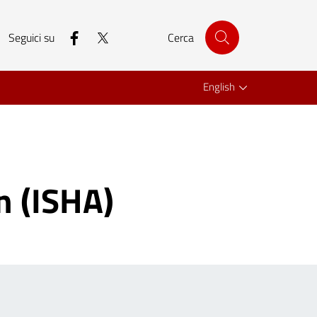
facebook
twitter
Seguici su
Cerca
English
n (ISHA)