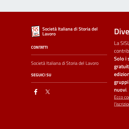
Dive
Società Italiana di Storia del
Lavoro
La SISL
CONTATTI
contrib
Solo i 
Società Italiana di Storia del Lavoro
gratui
edizion
SEGUICI SU
gruppi 
nuovi
.
facebook
twitter
Ecco co
l'iscrizi
Dichiarazione di accessib