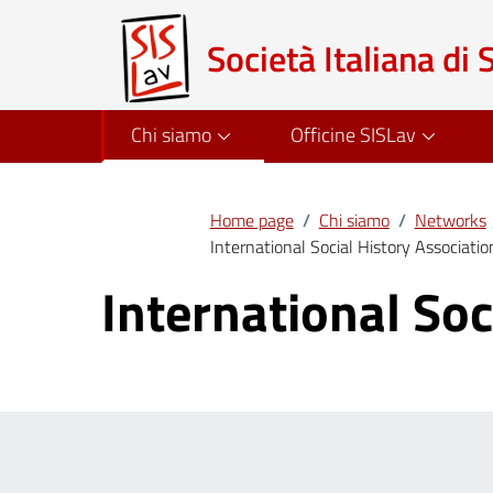
Società Italiana di 
Chi siamo
Officine SISLav
Home page
/
Chi siamo
/
Networks
International Social History Associatio
International Soc