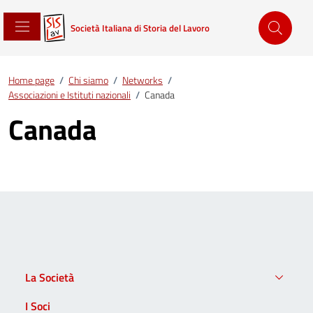
Società Italiana di Storia del Lavoro
Home page
/
Chi siamo
/
Networks
/
Associazioni e Istituti nazionali
/
Canada
Canada
La Società
I Soci