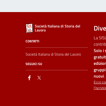
Dive
Società Italiana di Storia del
Lavoro
La SISL
CONTATTI
contrib
Solo i 
Società Italiana di Storia del Lavoro
gratui
edizion
SEGUICI SU
gruppi 
nuovi
.
facebook
twitter
Ecco co
l'iscrizi