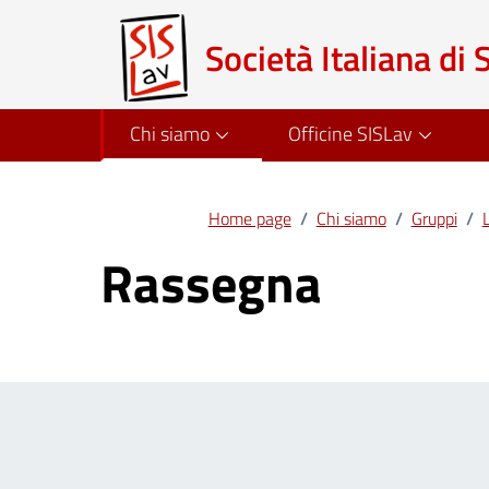
Società Italiana di 
Chi siamo
Officine SISLav
Home page
/
Chi siamo
/
Gruppi
/
L
Rassegna