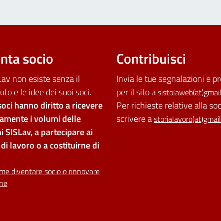
nta socio
Contribuisci
av non esiste senza il
Invia le tue segnalazioni e p
uto e le idee dei suoi soci.
per il sito a
sistolaweb(at)gmai
soci hanno diritto a ricevere
Per richieste relative alla so
tamente i volumi delle
scrivere a
storialavoro(at)gmai
i SISLav, a partecipare ai
di lavoro o a costituirne di
me diventare socio o rinnovare
one