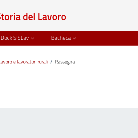
Storia del Lavoro
Dock SISLav
Bacheca
avoro e lavoratori rurali
/
Rassegna