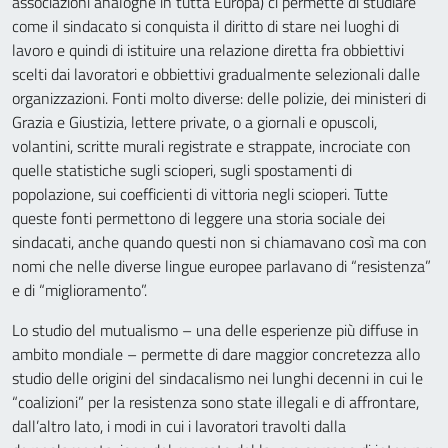
associazioni analoghe in tutta Europa) ci permette di studiare
come il sindacato si conquista il diritto di stare nei luoghi di
lavoro e quindi di istituire una relazione diretta fra obbiettivi
scelti dai lavoratori e obbiettivi gradualmente selezionali dalle
organizzazioni. Fonti molto diverse: delle polizie, dei ministeri di
Grazia e Giustizia, lettere private, o a giornali e opuscoli,
volantini, scritte murali registrate e strappate, incrociate con
quelle statistiche sugli scioperi, sugli spostamenti di
popolazione, sui coefficienti di vittoria negli scioperi. Tutte
queste fonti permettono di leggere una storia sociale dei
sindacati, anche quando questi non si chiamavano così ma con
nomi che nelle diverse lingue europee parlavano di “resistenza”
e di “miglioramento”.
Lo studio del mutualismo – una delle esperienze più diffuse in
ambito mondiale – permette di dare maggior concretezza allo
studio delle origini del sindacalismo nei lunghi decenni in cui le
“coalizioni” per la resistenza sono state illegali e di affrontare,
dall’altro lato, i modi in cui i lavoratori travolti dalla