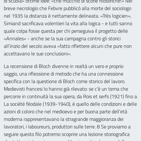
di scuola» ottime idee: «che mucchio di scorie filosofiche!» Nel
breve necrologio che Febvre pubblicò alla morte del sociologo
nel 1935 la distanza è nettamente delineata. «Très logicien»,
Simiand sacrificava volentieri la vita alla logica - e tutti sanno
quale colpa fosse questa per chi perseguiva il progetto delle
«Annales» - anche se la sua campagna contro gli storici
all’inizio del secolo aveva «fatto riflettere alcuni che pure non
accettavano le sue conclusioni».
La recensione di Bloch divenne in realtà un vero e proprio
saggio, una riflessione di metodo che ha una connessione
specifica con la questione di Bloch come storico del lavoro.
Medievisti francesi lo hanno già rilevato: se c’è un tema che
percorre in continuità la sua opera, da Rois et serfs (1921) fino a
La société féodale (1939-1940), è quello delle condizioni e delle
azioni di coloro che nel medioevo e per buona parte dell’età
moderna rappresentavano la stragrande maggioranza dei
lavoratori, i laboureurs, produttori sulle terre. 8 Se proviamo a
seguire questo filo potremo scoprire una lezione storiografica