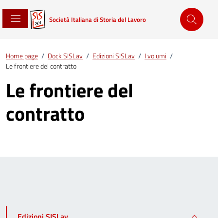
Società Italiana di Storia del Lavoro
Home page
/
Dock SISLav
/
Edizioni SISLav
/
I volumi
/
Le frontiere del contratto
Le frontiere del
contratto
Edizioni SISLav