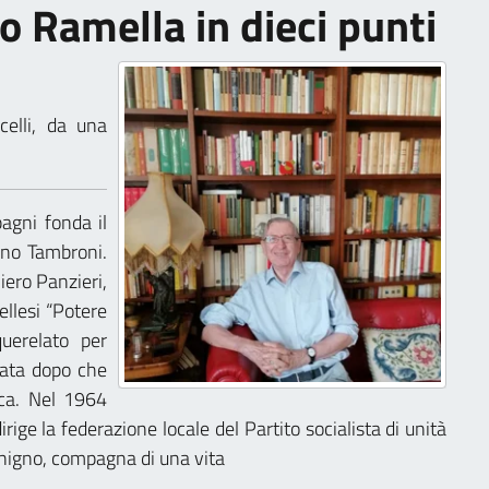
co Ramella in dieci punti
celli, da una
agni fonda il
rno Tambroni.
iero Panzieri,
ellesi “Potere
uerelato per
irata dopo che
ica. Nel 1964
irige la federazione locale del Partito socialista di unità
enigno, compagna di una vita