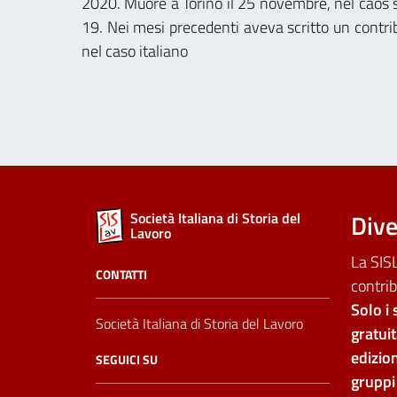
2020. Muore a Torino il 25 novembre, nel caos s
19. Nei mesi precedenti aveva scritto un contrib
nel caso italiano
Dive
Società Italiana di Storia del
Lavoro
La SISL
CONTATTI
contrib
Solo i 
Società Italiana di Storia del Lavoro
gratui
edizion
SEGUICI SU
gruppi 