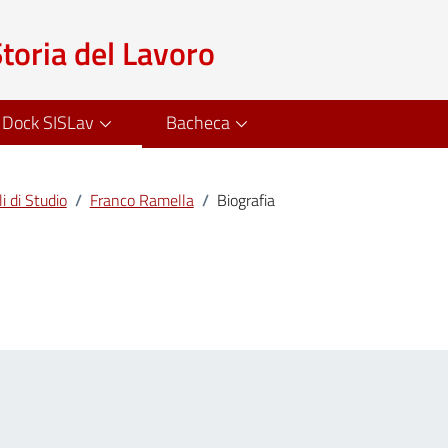
Storia del Lavoro
Dock SISLav
Bacheca
i di Studio
/
Franco Ramella
/
Biografia