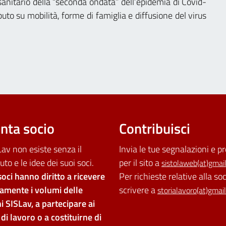
anitario della “seconda ondata” dell’epidemia di Covid-
uto su mobilità, forme di famiglia e diffusione del virus
nta socio
Contribuisci
av non esiste senza il
Invia le tue segnalazioni e p
uto e le idee dei suoi soci.
per il sito a
sistolaweb(at)gmai
soci hanno diritto a ricevere
Per richieste relative alla so
tamente i volumi delle
scrivere a
storialavoro(at)gmai
i SISLav, a partecipare ai
di lavoro o a costituirne di