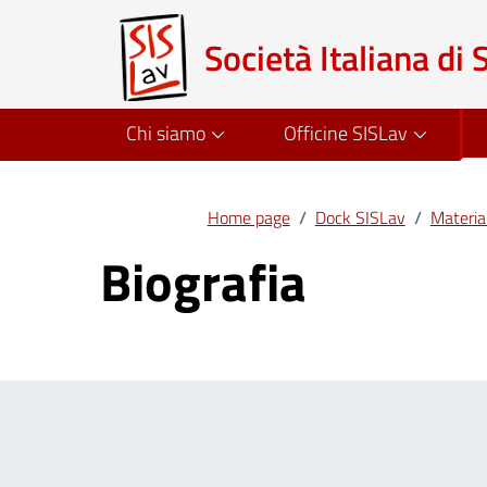
Società Italiana di 
Chi siamo
Officine SISLav
Home page
/
Dock SISLav
/
Material
Biografia